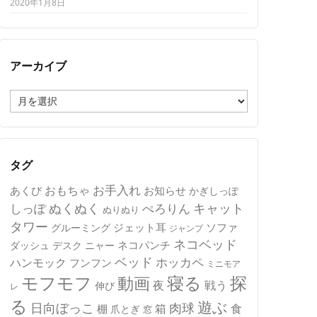
2020年1月8日
アーカイブ
ア
ー
カ
イ
ブ
タグ
おもちゃ
お手入れ
あくび
お知らせ
かぎしっぽ
キャット
ぬくぬく
しっぽ
ぺろりん
ぬりぬり
タワー
ジェット耳
ソファ
グルーミング
ジャンプ
ネコベッド
ネコパンチ
デスク
ニャー
ダッシュ
ベッド
ホッカペ
ハンモック
フンフン
ミニモア
モフモフ
寝る
探
動画
夜
戦う
伸び
レ
る
遊ぶ
日向ぼっこ
肉球
箱
食
棚
爪とぎ
窓