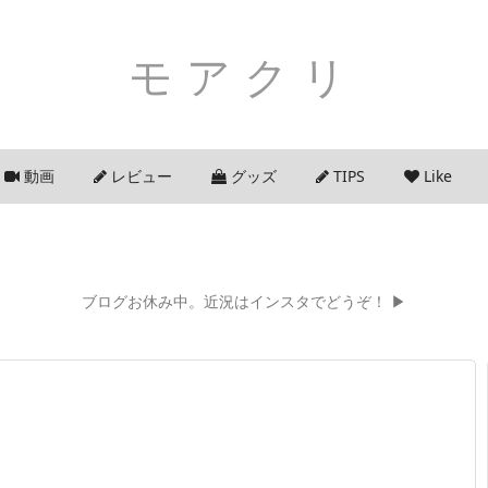
モアクリ
動画
レビュー
グッズ
TIPS
Like
ブログお休み中。近況はインスタでどうぞ！ ▶