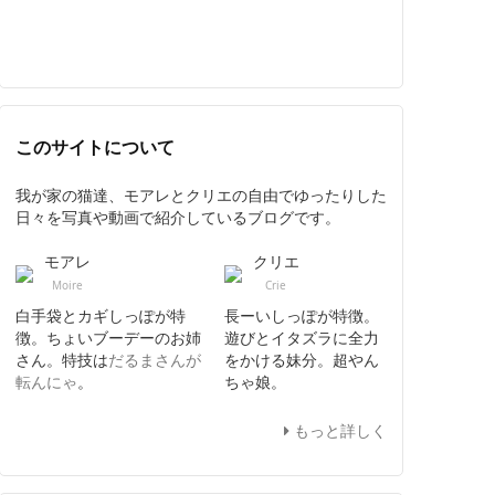
このサイトについて
我が家の猫達、モアレとクリエの自由でゆったりした
日々を写真や動画で紹介しているブログです。
モアレ
クリエ
Moire
Crie
白手袋とカギしっぽが特
長ーいしっぽが特徴。
徴。ちょいブーデーのお姉
遊びとイタズラに全力
さん。特技は
だるまさんが
をかける妹分。超やん
転んにゃ
。
ちゃ娘。
もっと詳しく