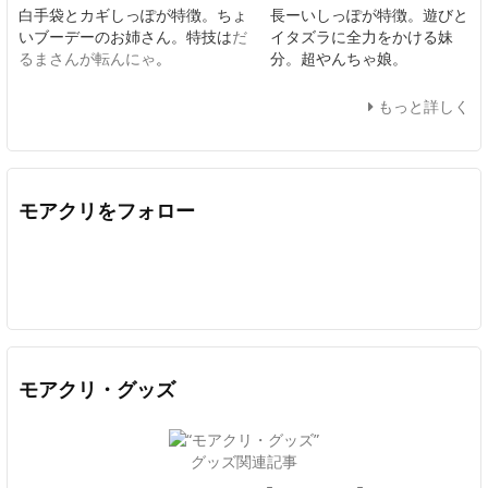
白手袋とカギしっぽが特徴。ちょ
長ーいしっぽが特徴。遊びと
いブーデーのお姉さん。特技は
だ
イタズラに全力をかける妹
るまさんが転んにゃ
。
分。超やんちゃ娘。
もっと詳しく
モアクリをフォロー
Twitter
Facebook
Feedly
YouTube
ニコニコ動画
In
モアクリ・グッズ
グッズ関連記事