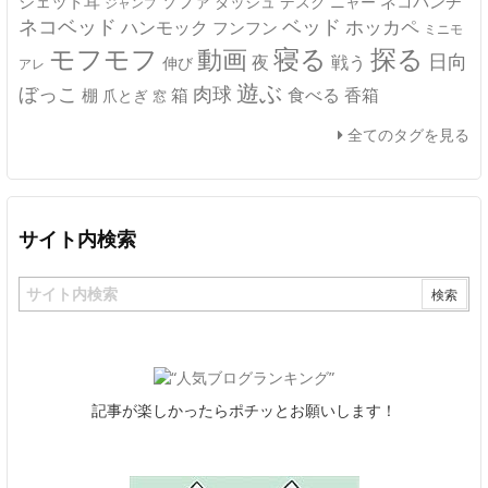
ジェット耳
ソファ
ネコパンチ
デスク
ニャー
ダッシュ
ジャンプ
ネコベッド
ベッド
ホッカペ
ハンモック
フンフン
ミニモ
モフモフ
寝る
探る
動画
日向
夜
戦う
伸び
アレ
遊ぶ
ぼっこ
肉球
箱
食べる
香箱
棚
爪とぎ
窓
全てのタグを見る
サイト内検索
記事が楽しかったらポチッとお願いします！