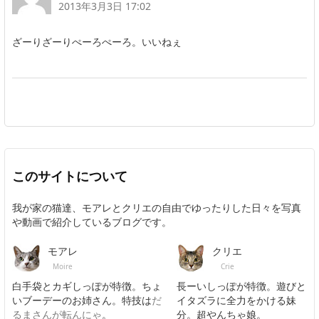
2013年3月3日 17:02
ざーりざーりぺーろぺーろ。いいねぇ
このサイトについて
我が家の猫達、モアレとクリエの自由でゆったりした日々を写真
や動画で紹介しているブログです。
モアレ
クリエ
Moire
Crie
白手袋とカギしっぽが特徴。ちょ
長ーいしっぽが特徴。遊びと
いブーデーのお姉さん。特技は
だ
イタズラに全力をかける妹
るまさんが転んにゃ
。
分。超やんちゃ娘。