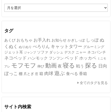
ア
ー
カ
イ
ブ
タグ
ぬ
おもちゃ
お手入れ
しっぽ
あくび
お知らせ
かぎしっぽ
キャットタワー
くぬく
ぺろりん
グルーミング
ぬりぬり
ジェット耳
ソファ
ネコパンチ
デスク
ニャー
ダッシュ
ジャンプ
ネコベッド
ベッド
ホッカペ
ハンモック
フンフン
ミニモ
モフモフ
寝る
探る
動画
日向
夜
戦う
伸び
アレ
遊ぶ
ぼっこ
肉球
箱
食べる
香箱
棚
爪とぎ
窓
全てのタグを見る
サイト内検索