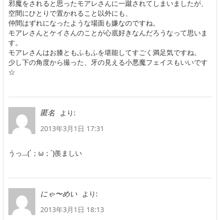
邪魔をされると思ったモアレさんに一蹴されてしまいましたが、
空間にひとりで置かれること以外にも、
仲間はずれになったような場面も嫌なのですね。
モアレさんとケイさんのことが心底好きなんだろうなって思いま
す。
モアレさんはお膝ともふもふを堪能してすごく満足気ですね。
少し下の角度から撮った、牙の見える小悪魔フェイスもいいです
☆
より:
匿名
2013年3月1日 17:31
うっ…(´；ω；`)羨ましい
より:
にゃ〜めい
2013年3月1日 18:13