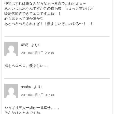
仲間はずれは嫌なんだろなぁ〜素直でかわええｗｗ
あといつも思うんですがこの猫毛布、ちょっと重いけど
暖房代節約できてエコですよね！！
心も温まってほかほか♡
あとぺろぺろされすぎ！！羨ましいぞこのやろ〜！！！
より:
匿名
2013年3月1日 23:38
指をペロペロ。羨ましい…。
より:
asako
2013年3月2日 01:30
やっぱり三人一緒が一番幸せ。。。
そんなひとときですね。