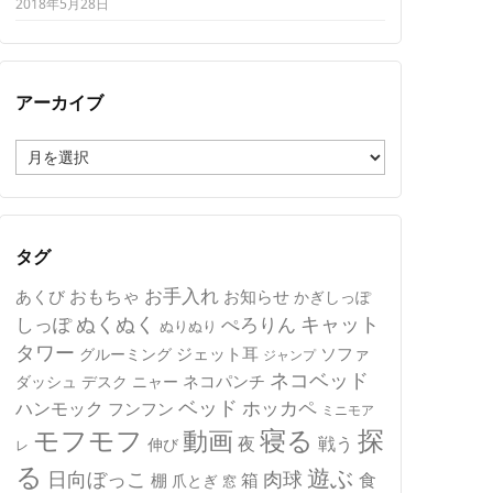
2018年5月28日
アーカイブ
ア
ー
カ
イ
ブ
タグ
おもちゃ
お手入れ
あくび
お知らせ
かぎしっぽ
キャット
ぬくぬく
しっぽ
ぺろりん
ぬりぬり
タワー
ジェット耳
ソファ
グルーミング
ジャンプ
ネコベッド
ネコパンチ
デスク
ニャー
ダッシュ
ベッド
ホッカペ
ハンモック
フンフン
ミニモア
モフモフ
寝る
探
動画
夜
戦う
伸び
レ
る
遊ぶ
日向ぼっこ
肉球
箱
食
棚
爪とぎ
窓