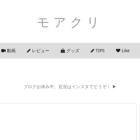
モアクリ
動画
レビュー
グッズ
TIPS
Like
ブログお休み中。近況はインスタでどうぞ！ ▶