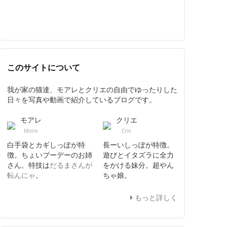
このサイトについて
我が家の猫達、モアレとクリエの自由でゆったりした
日々を写真や動画で紹介しているブログです。
モアレ
クリエ
Moire
Crie
白手袋とカギしっぽが特
長ーいしっぽが特徴。
徴。ちょいブーデーのお姉
遊びとイタズラに全力
さん。特技は
だるまさんが
をかける妹分。超やん
転んにゃ
。
ちゃ娘。
もっと詳しく