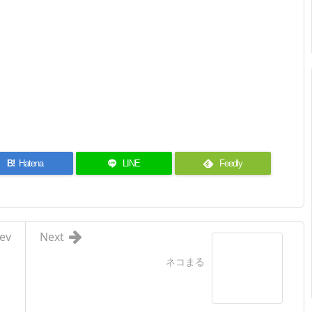
B!
Hatena
LINE
Feedly
ev
Next
ネコまる