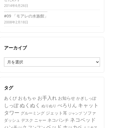
2014年6月26日
#09 「モアレの水族館」
2008年2月18日
アーカイブ
ア
ー
カ
イ
ブ
タグ
おもちゃ
お手入れ
あくび
お知らせ
かぎしっぽ
キャット
ぬくぬく
しっぽ
ぺろりん
ぬりぬり
タワー
ジェット耳
ソファ
グルーミング
ジャンプ
ネコベッド
ネコパンチ
デスク
ニャー
ダッシュ
ベッド
ホッカペ
ハンモック
フンフン
ミニモア