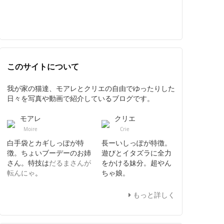
このサイトについて
我が家の猫達、モアレとクリエの自由でゆったりした
日々を写真や動画で紹介しているブログです。
モアレ
クリエ
Moire
Crie
白手袋とカギしっぽが特
長ーいしっぽが特徴。
徴。ちょいブーデーのお姉
遊びとイタズラに全力
さん。特技は
だるまさんが
をかける妹分。超やん
転んにゃ
。
ちゃ娘。
もっと詳しく