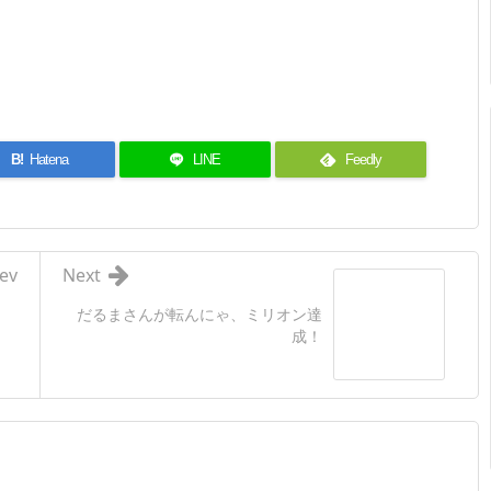
B!
Hatena
LINE
Feedly
ev
Next
だるまさんが転んにゃ、ミリオン達
成！