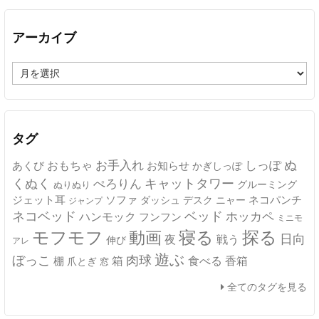
アーカイブ
ア
ー
カ
イ
ブ
タグ
ぬ
おもちゃ
お手入れ
しっぽ
あくび
お知らせ
かぎしっぽ
キャットタワー
くぬく
ぺろりん
グルーミング
ぬりぬり
ジェット耳
ソファ
ネコパンチ
デスク
ニャー
ダッシュ
ジャンプ
ネコベッド
ベッド
ホッカペ
ハンモック
フンフン
ミニモ
モフモフ
寝る
探る
動画
日向
夜
戦う
伸び
アレ
遊ぶ
ぼっこ
肉球
箱
食べる
香箱
棚
爪とぎ
窓
全てのタグを見る