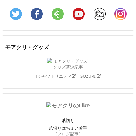
Twitter
Facebook
Feedly
YouTube
ニコニコ動画
In
モアクリ・グッズ
グッズ関連記事
Tシャツトリニティ
SUZURI
爪切り
爪切りはちょい苦手
（
ブログ記事
）