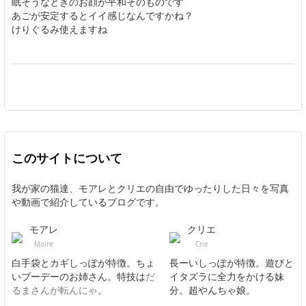
眠そうなときのお顔が平和そのものです
あごが安定するとイイ感じなんですかね？
けりぐるみ使えますね
このサイトについて
我が家の猫達、モアレとクリエの自由でゆったりした日々を写真
や動画で紹介しているブログです。
モアレ
クリエ
Moire
Crie
白手袋とカギしっぽが特徴。ちょ
長ーいしっぽが特徴。遊びと
いブーデーのお姉さん。特技は
だ
イタズラに全力をかける妹
るまさんが転んにゃ
。
分。超やんちゃ娘。