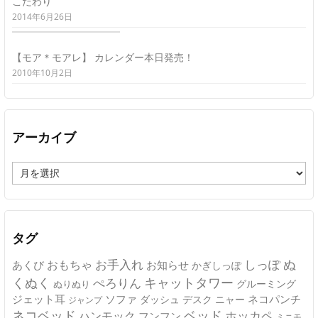
こだわり
2014年6月26日
【モア＊モアレ】 カレンダー本日発売！
2010年10月2日
アーカイブ
ア
ー
カ
イ
ブ
タグ
ぬ
おもちゃ
お手入れ
しっぽ
あくび
お知らせ
かぎしっぽ
キャットタワー
くぬく
ぺろりん
グルーミング
ぬりぬり
ジェット耳
ソファ
ネコパンチ
デスク
ニャー
ダッシュ
ジャンプ
ネコベッド
ベッド
ホッカペ
ハンモック
フンフン
ミニモ