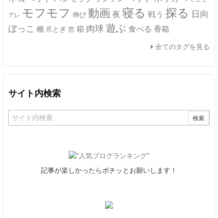
モフモフ
寝る
探る
動画
日向
夜
戦う
伸び
アレ
遊ぶ
ぼっこ
肉球
箱
食べる
香箱
棚
爪とぎ
窓
全てのタグを見る
サイト内検索
記事が楽しかったらポチッとお願いします！