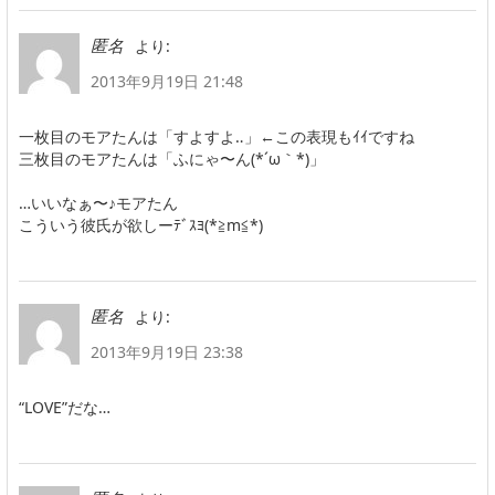
より:
匿名
2013年9月19日 21:48
一枚目のモアたんは「すよすよ‥」←この表現もｲｲですね
三枚目のモアたんは「ふにゃ〜ん(*´ω｀*)」
…いいなぁ〜♪モアたん
こういう彼氏が欲しーﾃﾞｽﾖ(*≧m≦*)
より:
匿名
2013年9月19日 23:38
“LOVE”だな…