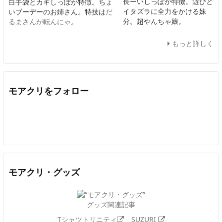
長ーいしっぽが特徴。遊びと
白手袋とカギしっぽが特徴。ちょ
イタズラに全力をかける妹
いブーデーのお姉さん。特技は
だ
分。超やんちゃ娘。
るまさんが転んにゃ
。
もっと詳しく
モアクリをフォロー
Twitter
Facebook
Feedly
YouTube
ニコニコ動画
In
モアクリ・グッズ
グッズ関連記事
Tシャツトリニティ
SUZURI