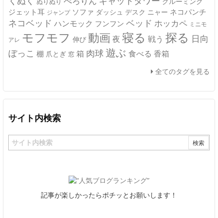
キャットタワー
くぬく
ぺろりん
グルーミング
ぬりぬり
ジェット耳
ソファ
ネコパンチ
デスク
ニャー
ダッシュ
ジャンプ
ネコベッド
ベッド
ホッカペ
ハンモック
フンフン
ミニモ
モフモフ
寝る
探る
動画
日向
夜
戦う
伸び
アレ
遊ぶ
ぼっこ
肉球
箱
食べる
香箱
棚
爪とぎ
窓
全てのタグを見る
サイト内検索
記事が楽しかったらポチッとお願いします！