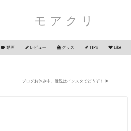
モアクリ
動画
レビュー
グッズ
TIPS
Like
ブログお休み中。近況はインスタでどうぞ！ ▶