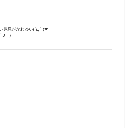
鼻息がかわゆい(´Д｀)❤
3｀)