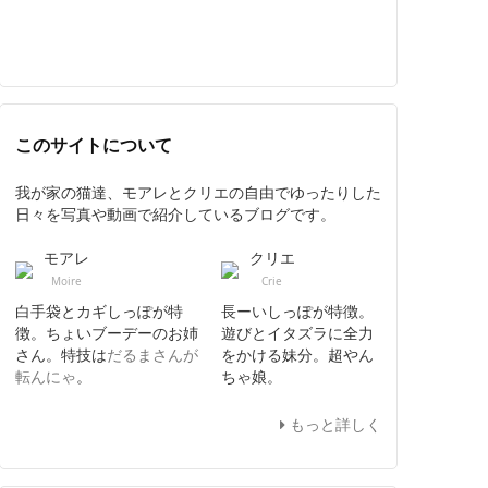
このサイトについて
我が家の猫達、モアレとクリエの自由でゆったりした
日々を写真や動画で紹介しているブログです。
モアレ
クリエ
Moire
Crie
白手袋とカギしっぽが特
長ーいしっぽが特徴。
徴。ちょいブーデーのお姉
遊びとイタズラに全力
さん。特技は
だるまさんが
をかける妹分。超やん
転んにゃ
。
ちゃ娘。
もっと詳しく