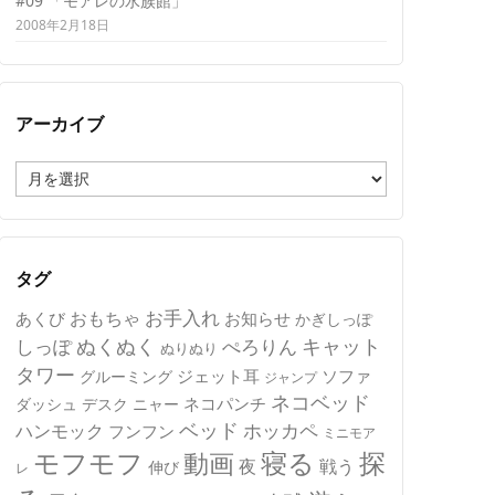
#09 「モアレの水族館」
2008年2月18日
アーカイブ
ア
ー
カ
イ
ブ
タグ
おもちゃ
お手入れ
あくび
お知らせ
かぎしっぽ
キャット
ぬくぬく
しっぽ
ぺろりん
ぬりぬり
タワー
ジェット耳
ソファ
グルーミング
ジャンプ
ネコベッド
ネコパンチ
デスク
ニャー
ダッシュ
ベッド
ホッカペ
ハンモック
フンフン
ミニモア
モフモフ
寝る
探
動画
夜
戦う
伸び
レ