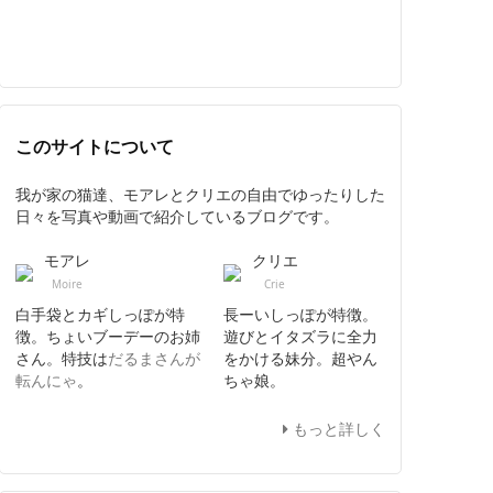
このサイトについて
我が家の猫達、モアレとクリエの自由でゆったりした
日々を写真や動画で紹介しているブログです。
モアレ
クリエ
Moire
Crie
白手袋とカギしっぽが特
長ーいしっぽが特徴。
徴。ちょいブーデーのお姉
遊びとイタズラに全力
さん。特技は
だるまさんが
をかける妹分。超やん
転んにゃ
。
ちゃ娘。
もっと詳しく