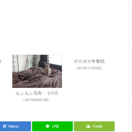
り
ポカポカ争奪戦
（2017年11月03日）
もふもふ毛布・その5
（2017年04月14日）
B!
Hatena
LINE
Feedly