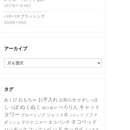
2017年11月16日
パチパチブラッシング
2020年1月8日
アーカイブ
ア
ー
カ
イ
ブ
タグ
おもちゃ
お手入れ
あくび
お知らせ
かぎしっぽ
キャット
ぬくぬく
しっぽ
ぺろりん
ぬりぬり
タワー
ジェット耳
ソファ
グルーミング
ジャンプ
ネコベッド
ネコパンチ
デスク
ニャー
ダッシュ
ベッド
ホッカペ
ハンモック
フンフン
ミニモア