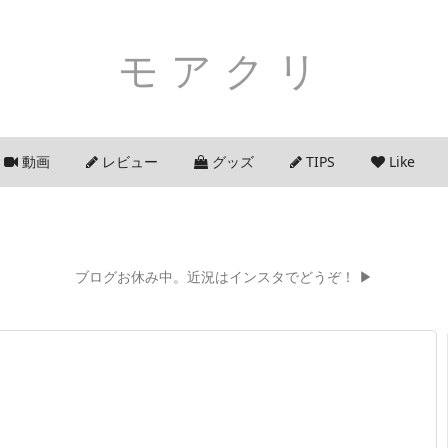
モアクリ
動画
レビュー
グッズ
TIPS
Like
ブログお休み中。近況はインスタでどうぞ！ ▶