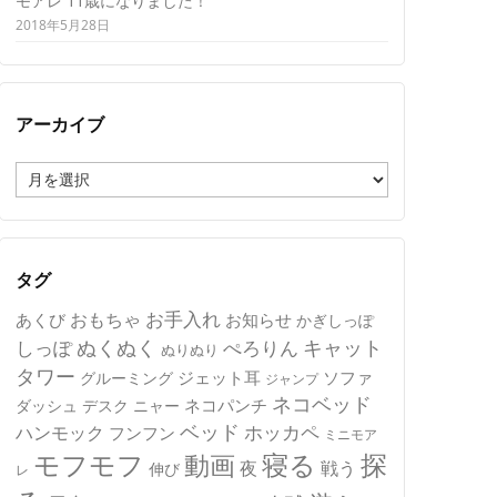
モアレ 11歳になりました！
2018年5月28日
アーカイブ
ア
ー
カ
イ
ブ
タグ
おもちゃ
お手入れ
あくび
お知らせ
かぎしっぽ
キャット
ぬくぬく
しっぽ
ぺろりん
ぬりぬり
タワー
ジェット耳
ソファ
グルーミング
ジャンプ
ネコベッド
ネコパンチ
デスク
ニャー
ダッシュ
ベッド
ホッカペ
ハンモック
フンフン
ミニモア
モフモフ
寝る
探
動画
夜
戦う
伸び
レ