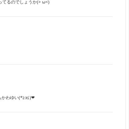
るのでしょうか(> ω<)
わゆい(*≧з≦)❤