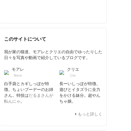
このサイトについて
我が家の猫達、モアレとクリエの自由でゆったりした
日々を写真や動画で紹介しているブログです。
モアレ
クリエ
Moire
Crie
白手袋とカギしっぽが特
長ーいしっぽが特徴。
徴。ちょいブーデーのお姉
遊びとイタズラに全力
さん。特技は
だるまさんが
をかける妹分。超やん
転んにゃ
。
ちゃ娘。
もっと詳しく