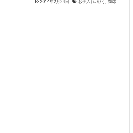
2014年2月24日
お手入れ
,
戦う
,
肉球