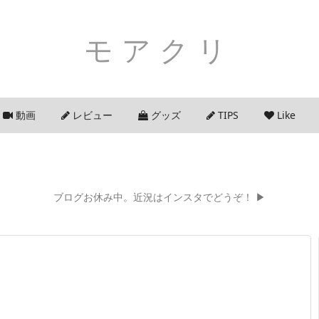
モアクリ
動画
レビュー
グッズ
TIPS
Like
ブログお休み中。近況はインスタでどうぞ！ ▶