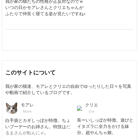
我が家の猫たちの性格が正反対なのでｗ
いつの日かモアレさんとクリエちゃんが
ふたりで仲良く寝てる姿が見たいですね♪
このサイトについて
我が家の猫達、モアレとクリエの自由でゆったりした日々を写真
や動画で紹介しているブログです。
クリエ
モアレ
Crie
Moire
長ーいしっぽが特徴。遊びと
白手袋とカギしっぽが特徴。ちょ
イタズラに全力をかける妹
いブーデーのお姉さん。特技は
だ
分。超やんちゃ娘。
るまさんが転んにゃ
。