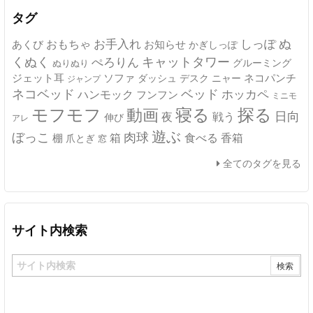
ブ
タグ
ぬ
おもちゃ
お手入れ
しっぽ
あくび
お知らせ
かぎしっぽ
キャットタワー
くぬく
ぺろりん
グルーミング
ぬりぬり
ジェット耳
ソファ
ネコパンチ
デスク
ニャー
ダッシュ
ジャンプ
ネコベッド
ベッド
ホッカペ
ハンモック
フンフン
ミニモ
モフモフ
寝る
探る
動画
日向
夜
戦う
伸び
アレ
遊ぶ
ぼっこ
肉球
箱
食べる
香箱
棚
爪とぎ
窓
全てのタグを見る
サイト内検索