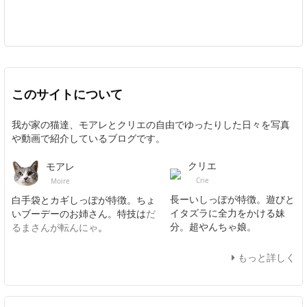
このサイトについて
我が家の猫達、モアレとクリエの自由でゆったりした日々を写真
や動画で紹介しているブログです。
クリエ
モアレ
Crie
Moire
長ーいしっぽが特徴。遊びと
白手袋とカギしっぽが特徴。ちょ
イタズラに全力をかける妹
いブーデーのお姉さん。特技は
だ
分。超やんちゃ娘。
るまさんが転んにゃ
。
もっと詳しく