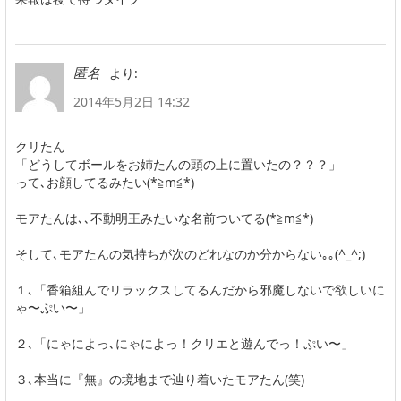
より:
匿名
2014年5月2日 14:32
クリたん
「どうしてボールをお姉たんの頭の上に置いたの？？？」
って､お顔してるみたい(*≧m≦*)
モアたんは､､不動明王みたいな名前ついてる(*≧m≦*)
そして､モアたんの気持ちが次のどれなのか分からない｡｡(^_^;)
１､「香箱組んでリラックスしてるんだから邪魔しないで欲しいに
ゃ〜ぷい〜」
２､「にゃによっ､にゃによっ！クリエと遊んでっ！ぷい〜」
３､本当に『無』の境地まで辿り着いたモアたん(笑)