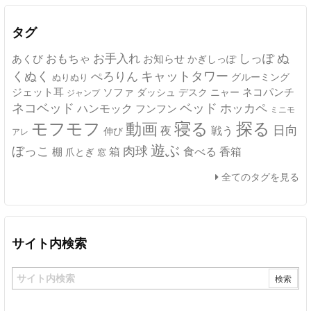
イ
ブ
タグ
ぬ
おもちゃ
お手入れ
しっぽ
あくび
お知らせ
かぎしっぽ
キャットタワー
くぬく
ぺろりん
グルーミング
ぬりぬり
ジェット耳
ソファ
ネコパンチ
デスク
ニャー
ダッシュ
ジャンプ
ネコベッド
ベッド
ホッカペ
ハンモック
フンフン
ミニモ
モフモフ
寝る
探る
動画
日向
夜
戦う
伸び
アレ
遊ぶ
ぼっこ
肉球
箱
食べる
香箱
棚
爪とぎ
窓
全てのタグを見る
サイト内検索