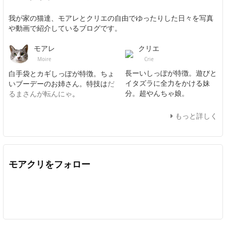
我が家の猫達、モアレとクリエの自由でゆったりした日々を写真
や動画で紹介しているブログです。
クリエ
モアレ
Crie
Moire
長ーいしっぽが特徴。遊びと
白手袋とカギしっぽが特徴。ちょ
イタズラに全力をかける妹
いブーデーのお姉さん。特技は
だ
分。超やんちゃ娘。
るまさんが転んにゃ
。
もっと詳しく
モアクリをフォロー
Twitter
Facebook
Feedly
YouTube
ニコニコ動画
In