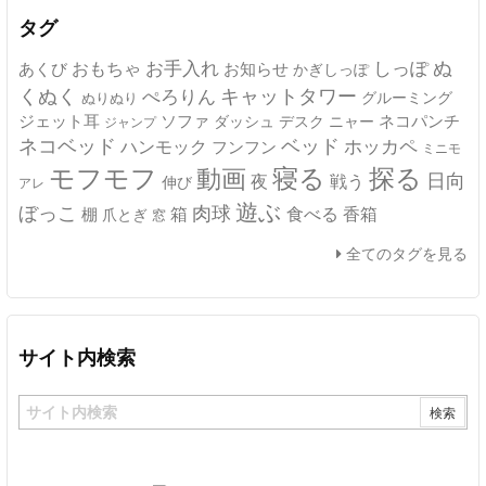
ブ
タグ
ぬ
おもちゃ
お手入れ
しっぽ
あくび
お知らせ
かぎしっぽ
キャットタワー
くぬく
ぺろりん
グルーミング
ぬりぬり
ジェット耳
ソファ
ネコパンチ
デスク
ニャー
ダッシュ
ジャンプ
ネコベッド
ベッド
ホッカペ
ハンモック
フンフン
ミニモ
モフモフ
寝る
探る
動画
日向
夜
戦う
伸び
アレ
遊ぶ
ぼっこ
肉球
箱
食べる
香箱
棚
爪とぎ
窓
全てのタグを見る
サイト内検索