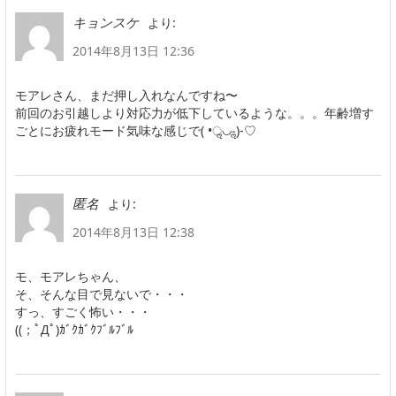
より:
キョンスケ
2014年8月13日 12:36
モアレさん、まだ押し入れなんですね〜
前回のお引越しより対応力が低下しているような。。。年齢増す
ごとにお疲れモード気味な感じで( •ॢ◡-ॢ)-♡
より:
匿名
2014年8月13日 12:38
モ、モアレちゃん、
そ、そんな目で見ないで・・・
すっ、すごく怖い・・・
((；ﾟДﾟ)ｶﾞｸｶﾞｸﾌﾞﾙﾌﾞﾙ