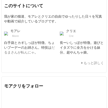
このサイトについて
我が家の猫達、モアレとクリエの自由でゆったりした日々を写真
や動画で紹介しているブログです。
モアレ
クリエ
Moire
Crie
白手袋とカギしっぽが特徴。ちょ
長ーいしっぽが特徴。遊びと
いブーデーのお姉さん。特技は
だ
イタズラに全力をかける妹
るまさんが転んにゃ
。
分。超やんちゃ娘。
もっと詳しく
モアクリをフォロー
Twitter
Facebook
Feedly
YouTube
ニコニコ動画
In