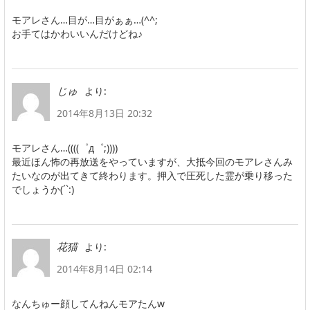
モアレさん…目が…目がぁぁ…(^^;
お手てはかわいいんだけどね♪
より:
じゅ
2014年8月13日 20:32
モアレさん…((((゜д゜;))))
最近ほん怖の再放送をやっていますが、大抵今回のモアレさんみ
たいなのが出てきて終わります。押入で圧死した霊が乗り移った
でしょうか(´`:)
より:
花猫
2014年8月14日 02:14
なんちゅー顔してんねんモアたんw