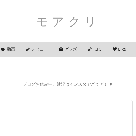
モアクリ
動画
レビュー
グッズ
TIPS
Like
ブログお休み中。近況はインスタでどうぞ！ ▶