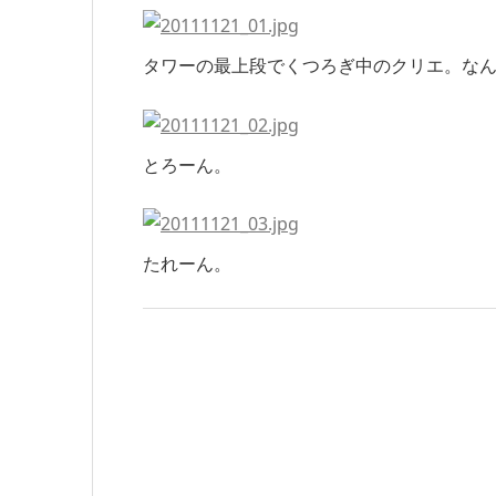
タワーの最上段でくつろぎ中のクリエ。な
とろーん。
たれーん。