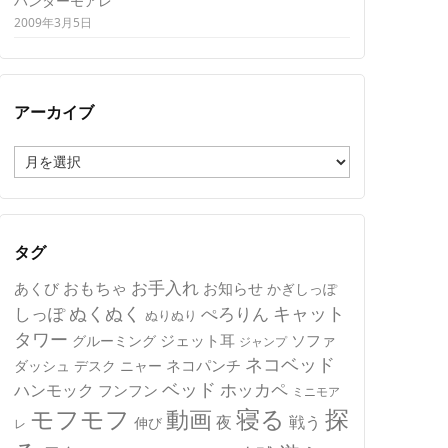
ハンターモアレ
2009年3月5日
アーカイブ
ア
ー
カ
イ
ブ
タグ
おもちゃ
お手入れ
あくび
お知らせ
かぎしっぽ
キャット
ぬくぬく
しっぽ
ぺろりん
ぬりぬり
タワー
ジェット耳
ソファ
グルーミング
ジャンプ
ネコベッド
ネコパンチ
デスク
ニャー
ダッシュ
ベッド
ホッカペ
ハンモック
フンフン
ミニモア
モフモフ
寝る
探
動画
夜
戦う
伸び
レ