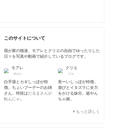
このサイトについて
我が家の猫達、モアレとクリエの自由でゆったりした
日々を写真や動画で紹介しているブログです。
モアレ
クリエ
Moire
Crie
白手袋とカギしっぽが特
長ーいしっぽが特徴。
徴。ちょいブーデーのお姉
遊びとイタズラに全力
さん。特技は
だるまさんが
をかける妹分。超やん
転んにゃ
。
ちゃ娘。
もっと詳しく