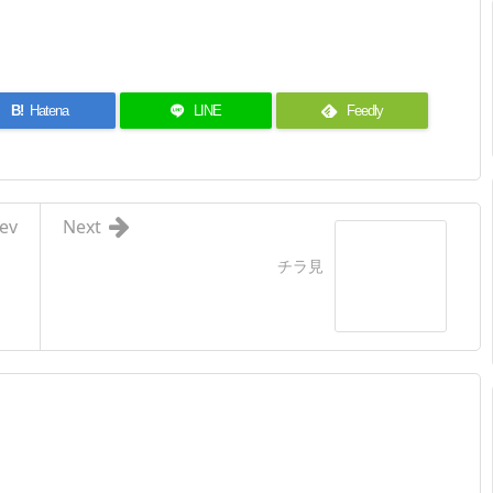
B!
Hatena
LINE
Feedly
ev
Next
チラ見