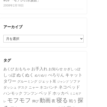
#09 「モアレの水族館」
2008年2月18日
アーカイブ
ア
ー
カ
イ
ブ
タグ
おもちゃ
お手入れ
あくび
お知らせ
かぎしっぽ
キャット
ぬくぬく
しっぽ
ぺろりん
ぬりぬり
タワー
ジェット耳
ソファ
グルーミング
ジャンプ
ネコベッド
ネコパンチ
デスク
ニャー
ダッシュ
ベッド
ホッカペ
ハンモック
フンフン
ミニモア
モフモフ
寝る
探
動画
夜
戦う
伸び
レ