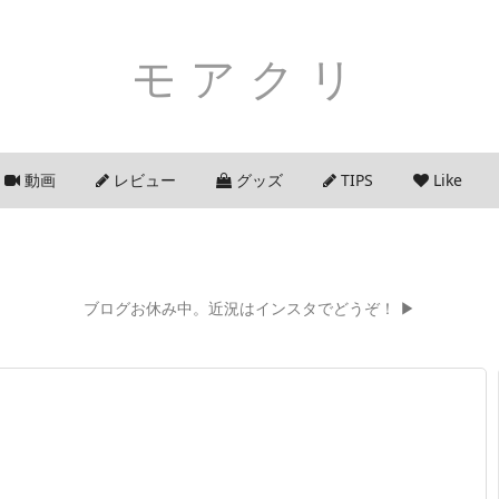
モアクリ
動画
レビュー
グッズ
TIPS
Like
ブログお休み中。近況はインスタでどうぞ！ ▶