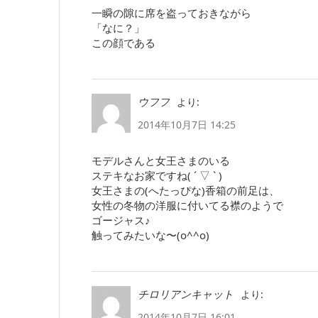
一瞬の隙に席を盗っておきながら
「なに？」
この顔である
より:
ウフフ
2014年10月7日 14:25
モデルさんと女王さまのいる
ステキなお家ですね( ´ ▽ ` )
女王さまの(へたっぴな)香箱の前足は、
女性の冬物の洋服に付いてる襟のようで
ゴージャス♪
触ってみたいな〜(o^^o)
より:
チロリアンキャット
2014年10月7日 16:01