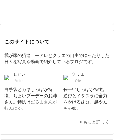
このサイトについて
我が家の猫達、モアレとクリエの自由でゆったりした
日々を写真や動画で紹介しているブログです。
モアレ
クリエ
Moire
Crie
白手袋とカギしっぽが特
長ーいしっぽが特徴。
徴。ちょいブーデーのお姉
遊びとイタズラに全力
さん。特技は
だるまさんが
をかける妹分。超やん
転んにゃ
。
ちゃ娘。
もっと詳しく