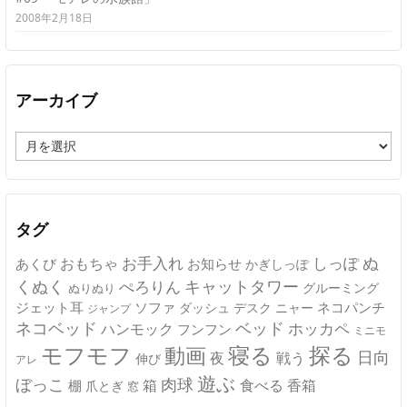
2008年2月18日
アーカイブ
ア
ー
カ
イ
ブ
タグ
ぬ
おもちゃ
お手入れ
しっぽ
あくび
お知らせ
かぎしっぽ
キャットタワー
くぬく
ぺろりん
グルーミング
ぬりぬり
ジェット耳
ソファ
ネコパンチ
デスク
ニャー
ダッシュ
ジャンプ
ネコベッド
ベッド
ホッカペ
ハンモック
フンフン
ミニモ
モフモフ
寝る
探る
動画
日向
夜
戦う
伸び
アレ
遊ぶ
ぼっこ
肉球
箱
食べる
香箱
棚
爪とぎ
窓