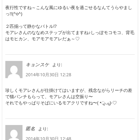
夜行性ですね～こんな風にゆるい夜を過ごせるなんてうらやまし
っ!!(^o^)
２匹揃って静かなバトル!?
モアレさんのななめステップが出てますね♪しっぽモコモコ、背毛
はモヒカン、モアモアモアレだぁ～♡
より:
キョンスケ
2014年10月30日 12:28
珍しくモアレさんが仕掛けてはいますが、残念ながらリーチの差
で猫パンチもらって、モアレさんは空振り〜
それでもやっぱりそばにいるモアクリですね〜( •ॢ◡-ॢ)-♡
より:
匿名
2014年10月30日 12:48