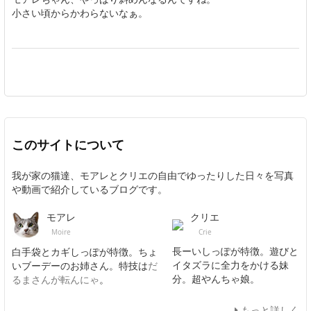
小さい頃からかわらないなぁ。
このサイトについて
我が家の猫達、モアレとクリエの自由でゆったりした日々を写真
や動画で紹介しているブログです。
クリエ
モアレ
Crie
Moire
長ーいしっぽが特徴。遊びと
白手袋とカギしっぽが特徴。ちょ
イタズラに全力をかける妹
いブーデーのお姉さん。特技は
だ
分。超やんちゃ娘。
るまさんが転んにゃ
。
もっと詳しく