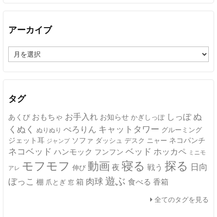
アーカイブ
ア
ー
カ
イ
ブ
タグ
ぬ
おもちゃ
お手入れ
しっぽ
あくび
お知らせ
かぎしっぽ
キャットタワー
くぬく
ぺろりん
グルーミング
ぬりぬり
ジェット耳
ソファ
ネコパンチ
デスク
ニャー
ダッシュ
ジャンプ
ネコベッド
ベッド
ホッカペ
ハンモック
フンフン
ミニモ
モフモフ
寝る
探る
動画
日向
夜
戦う
伸び
アレ
遊ぶ
ぼっこ
肉球
箱
食べる
香箱
棚
爪とぎ
窓
全てのタグを見る