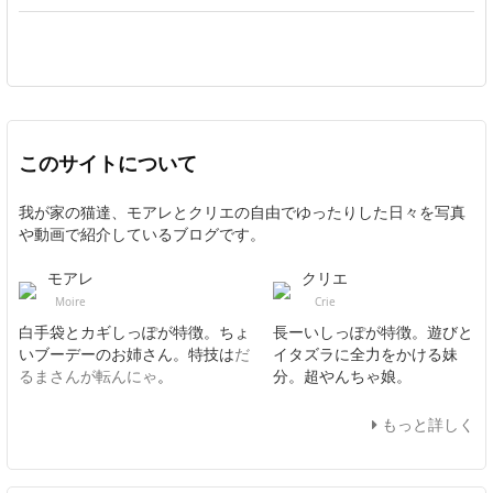
このサイトについて
我が家の猫達、モアレとクリエの自由でゆったりした日々を写真
や動画で紹介しているブログです。
モアレ
クリエ
Moire
Crie
白手袋とカギしっぽが特徴。ちょ
長ーいしっぽが特徴。遊びと
いブーデーのお姉さん。特技は
だ
イタズラに全力をかける妹
るまさんが転んにゃ
。
分。超やんちゃ娘。
もっと詳しく