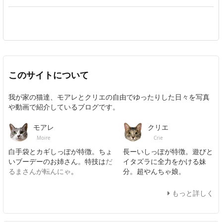
このサイトについて
我が家の猫達、モアレとクリエの自由でゆったりした日々を写真
や動画で紹介しているブログです。
モアレ
クリエ
Moire
Crie
白手袋とカギしっぽが特徴。ちょ
長ーいしっぽが特徴。遊びと
いブーデーのお姉さん。特技は
だ
イタズラに全力をかける妹
るまさんが転んにゃ
。
分。超やんちゃ娘。
もっと詳しく