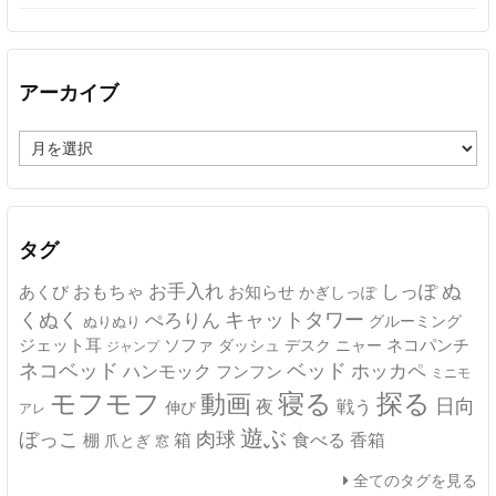
アーカイブ
ア
ー
カ
イ
ブ
タグ
ぬ
おもちゃ
お手入れ
しっぽ
あくび
お知らせ
かぎしっぽ
キャットタワー
くぬく
ぺろりん
グルーミング
ぬりぬり
ジェット耳
ソファ
ネコパンチ
デスク
ニャー
ダッシュ
ジャンプ
ネコベッド
ベッド
ホッカペ
ハンモック
フンフン
ミニモ
モフモフ
寝る
探る
動画
日向
夜
戦う
伸び
アレ
遊ぶ
ぼっこ
肉球
箱
食べる
香箱
棚
爪とぎ
窓
全てのタグを見る