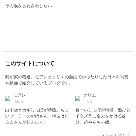
その喉をさわさわしたい！
このサイトについて
我が家の猫達、モアレとクリエの自由でゆったりした日々を写真
や動画で紹介しているブログです。
モアレ
クリエ
Moire
Crie
白手袋とカギしっぽが特徴。ちょ
長ーいしっぽが特徴。遊びと
いブーデーのお姉さん。特技は
だ
イタズラに全力をかける妹
るまさんが転んにゃ
。
分。超やんちゃ娘。
もっと詳しく