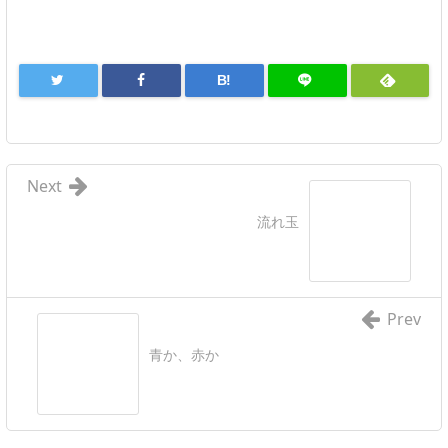
B!
Next
流れ玉
Prev
青か、赤か