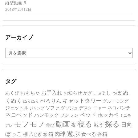
縦型動画 3
2018年2月12日
アーカイブ
ア
ー
カ
イ
ブ
タグ
ぬ
おもちゃ
お手入れ
しっぽ
あくび
お知らせ
かぎしっぽ
キャットタワー
くぬく
ぺろりん
グルーミング
ぬりぬり
ジェット耳
ソファ
ネコパンチ
デスク
ニャー
ダッシュ
ジャンプ
ネコベッド
ベッド
ホッカペ
ハンモック
フンフン
ミニモ
モフモフ
寝る
探る
動画
日向
夜
戦う
伸び
アレ
遊ぶ
ぼっこ
肉球
箱
食べる
香箱
棚
爪とぎ
窓