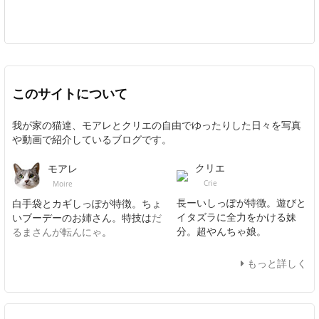
このサイトについて
我が家の猫達、モアレとクリエの自由でゆったりした日々を写真
や動画で紹介しているブログです。
クリエ
モアレ
Crie
Moire
長ーいしっぽが特徴。遊びと
白手袋とカギしっぽが特徴。ちょ
イタズラに全力をかける妹
いブーデーのお姉さん。特技は
だ
分。超やんちゃ娘。
るまさんが転んにゃ
。
もっと詳しく