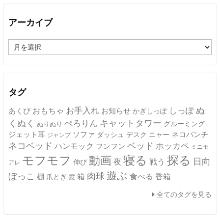
アーカイブ
ア
ー
カ
イ
ブ
タグ
ぬ
おもちゃ
お手入れ
しっぽ
あくび
お知らせ
かぎしっぽ
キャットタワー
くぬく
ぺろりん
グルーミング
ぬりぬり
ジェット耳
ソファ
ネコパンチ
デスク
ニャー
ダッシュ
ジャンプ
ネコベッド
ベッド
ホッカペ
ハンモック
フンフン
ミニモ
モフモフ
寝る
探る
動画
日向
夜
戦う
伸び
アレ
遊ぶ
ぼっこ
肉球
箱
食べる
香箱
棚
爪とぎ
窓
全てのタグを見る