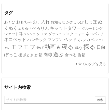
イ
ブ
タグ
ぬ
おもちゃ
お手入れ
しっぽ
あくび
お知らせ
かぎしっぽ
キャットタワー
くぬく
ぺろりん
グルーミング
ぬりぬり
ジェット耳
ソファ
ネコパンチ
デスク
ニャー
ダッシュ
ジャンプ
ネコベッド
ベッド
ホッカペ
ハンモック
フンフン
ミニモ
モフモフ
寝る
探る
動画
日向
夜
戦う
伸び
アレ
遊ぶ
ぼっこ
肉球
箱
食べる
香箱
棚
爪とぎ
窓
全てのタグを見る
サイト内検索