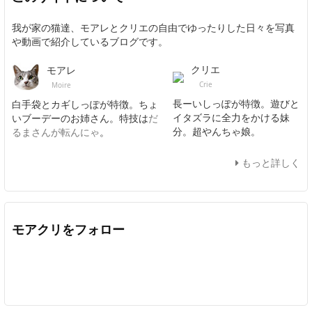
我が家の猫達、モアレとクリエの自由でゆったりした日々を写真
や動画で紹介しているブログです。
クリエ
モアレ
Crie
Moire
長ーいしっぽが特徴。遊びと
白手袋とカギしっぽが特徴。ちょ
イタズラに全力をかける妹
いブーデーのお姉さん。特技は
だ
分。超やんちゃ娘。
るまさんが転んにゃ
。
もっと詳しく
モアクリをフォロー
Twitter
Facebook
Feedly
YouTube
ニコニコ動画
In