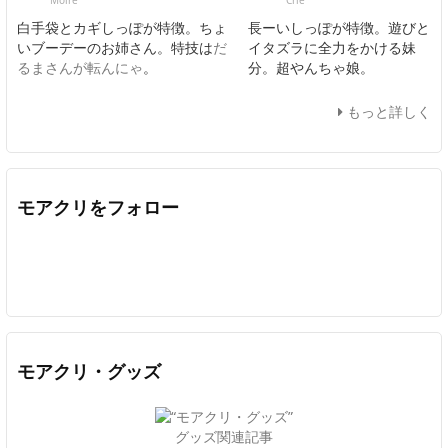
Moire
Crie
白手袋とカギしっぽが特徴。ちょ
長ーいしっぽが特徴。遊びと
いブーデーのお姉さん。特技は
だ
イタズラに全力をかける妹
るまさんが転んにゃ
。
分。超やんちゃ娘。
もっと詳しく
モアクリをフォロー
Twitter
Facebook
Feedly
YouTube
ニコニコ動画
In
モアクリ・グッズ
グッズ関連記事