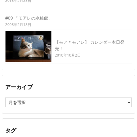
2018年5月28日
#09 「モアレの水族館」
2008年2月18日
【モア＊モアレ】 カレンダー本日発
売！
2010年10月2日
アーカイブ
ア
ー
カ
イ
ブ
タグ