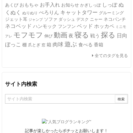
ぬ
おもちゃ
お手入れ
しっぽ
あくび
お知らせ
かぎしっぽ
キャットタワー
くぬく
ぺろりん
グルーミング
ぬりぬり
ジェット耳
ソファ
ネコパンチ
デスク
ニャー
ダッシュ
ジャンプ
ネコベッド
ベッド
ホッカペ
ハンモック
フンフン
ミニモ
モフモフ
寝る
探る
動画
日向
夜
戦う
伸び
アレ
遊ぶ
ぼっこ
肉球
箱
食べる
香箱
棚
爪とぎ
窓
全てのタグを見る
サイト内検索
記事が楽しかったらポチッとお願いします！