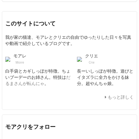
このサイトについて
我が家の猫達、モアレとクリエの自由でゆったりした日々を写真
や動画で紹介しているブログです。
モアレ
クリエ
Moire
Crie
白手袋とカギしっぽが特徴。ちょ
長ーいしっぽが特徴。遊びと
いブーデーのお姉さん。特技は
だ
イタズラに全力をかける妹
るまさんが転んにゃ
。
分。超やんちゃ娘。
もっと詳しく
モアクリをフォロー