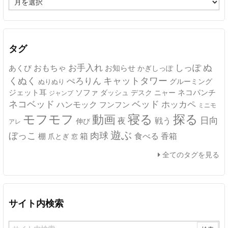
ー
カ
イ
ブ
タグ
ぬ
おもちゃ
お手入れ
しっぽ
あくび
お知らせ
かぎしっぽ
キャットタワー
くぬく
ぺろりん
グルーミング
ぬりぬり
ジェット耳
ソファ
ネコパンチ
デスク
ニャー
ダッシュ
ジャンプ
ネコベッド
ベッド
ホッカペ
ハンモック
フンフン
ミニモ
モフモフ
寝る
探る
動画
日向
夜
戦う
伸び
アレ
遊ぶ
ぼっこ
肉球
箱
食べる
香箱
棚
爪とぎ
窓
全てのタグを見る
サイト内検索