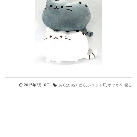
2015年2月10日
あくび
,
ぬくぬく
,
ジェット耳
,
ホッカペ
,
寝る