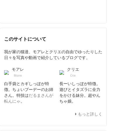
このサイトについて
我が家の猫達、モアレとクリエの自由でゆったりした
日々を写真や動画で紹介しているブログです。
モアレ
クリエ
Moire
Crie
白手袋とカギしっぽが特
長ーいしっぽが特徴。
徴。ちょいブーデーのお姉
遊びとイタズラに全力
さん。特技は
だるまさんが
をかける妹分。超やん
転んにゃ
。
ちゃ娘。
もっと詳しく