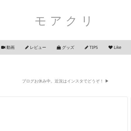
モアクリ
動画
レビュー
グッズ
TIPS
Like
ブログお休み中。近況はインスタでどうぞ！ ▶