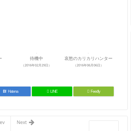
ー
待機中
哀愁のカリカリハンター
（2016年02月29日）
（2016年06月06日）
B!
Hatena
LINE
Feedly
ev
Next