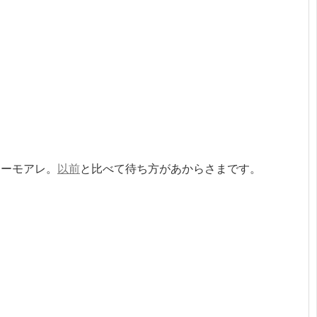
ターモアレ。
以前
と比べて待ち方があからさまです。