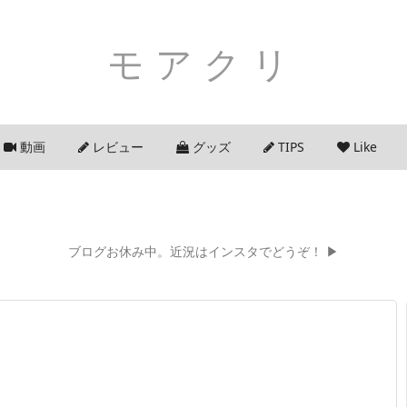
モアクリ
動画
レビュー
グッズ
TIPS
Like
ブログお休み中。近況はインスタでどうぞ！ ▶