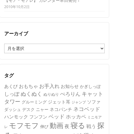
【モア＊モアレ】 カレンダー本日発売！
2010年10月2日
アーカイブ
ア
ー
カ
イ
ブ
タグ
おもちゃ
お手入れ
あくび
お知らせ
かぎしっぽ
キャット
ぬくぬく
しっぽ
ぺろりん
ぬりぬり
タワー
ジェット耳
ソファ
グルーミング
ジャンプ
ネコベッド
ネコパンチ
デスク
ニャー
ダッシュ
ベッド
ホッカペ
ハンモック
フンフン
ミニモア
モフモフ
寝る
探
動画
夜
戦う
伸び
レ