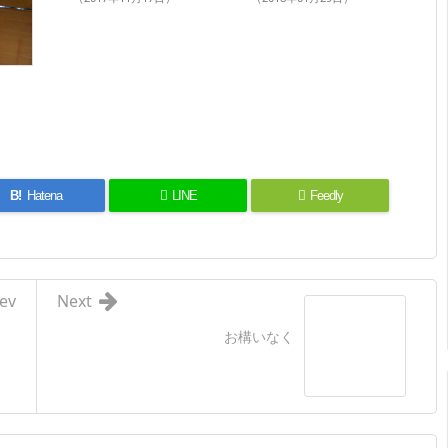
B!
Hatena
LINE
Feedly
ev
Next
お構いなく