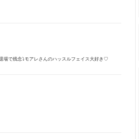
退場で残念⤵︎モアレさんのハッスルフェイス大好き♡