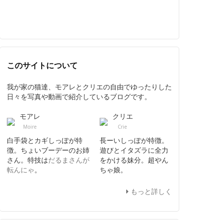
このサイトについて
我が家の猫達、モアレとクリエの自由でゆったりした
日々を写真や動画で紹介しているブログです。
モアレ
クリエ
Moire
Crie
白手袋とカギしっぽが特
長ーいしっぽが特徴。
徴。ちょいブーデーのお姉
遊びとイタズラに全力
さん。特技は
だるまさんが
をかける妹分。超やん
転んにゃ
。
ちゃ娘。
もっと詳しく