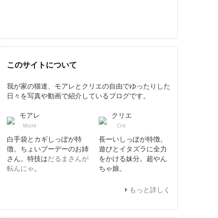
このサイトについて
我が家の猫達、モアレとクリエの自由でゆったりした
日々を写真や動画で紹介しているブログです。
モアレ
クリエ
Moire
Crie
白手袋とカギしっぽが特
長ーいしっぽが特徴。
徴。ちょいブーデーのお姉
遊びとイタズラに全力
さん。特技は
だるまさんが
をかける妹分。超やん
転んにゃ
。
ちゃ娘。
もっと詳しく