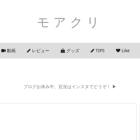
モアクリ
動画
レビュー
グッズ
TIPS
Like
ブログお休み中。近況はインスタでどうぞ！ ▶