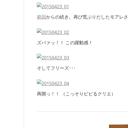
前回
からの続き。再び荒ぶりだしたモアレ
ズバァッ！！ この躍動感！
そしてフリーズ･･･
再開っ！！ （こっそりビビるクリエ）