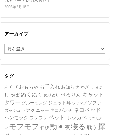
#09 「モアレの水族館」
2008年2月18日
アーカイブ
ア
ー
カ
イ
ブ
タグ
おもちゃ
お手入れ
あくび
お知らせ
かぎしっぽ
キャット
ぬくぬく
しっぽ
ぺろりん
ぬりぬり
タワー
ジェット耳
ソファ
グルーミング
ジャンプ
ネコベッド
ネコパンチ
デスク
ニャー
ダッシュ
ベッド
ホッカペ
ハンモック
フンフン
ミニモア
モフモフ
寝る
探
動画
夜
戦う
伸び
レ