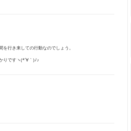
間を行き来しての行動なのでしょう。
ですヽ(*´∀｀)ﾉ♪