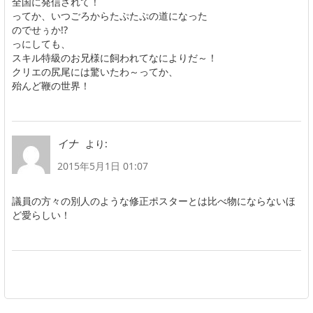
全国に発信されて！
ってか、いつごろからたぷたぷの道になった
のでせぅか!?
っにしても、
スキル特級のお兄様に飼われてなによりだ～！
クリエの尻尾には驚いたわ～ってか、
殆んど鞭の世界！
より:
イナ
2015年5月1日 01:07
議員の方々の別人のような修正ポスターとは比べ物にならないほ
ど愛らしい！