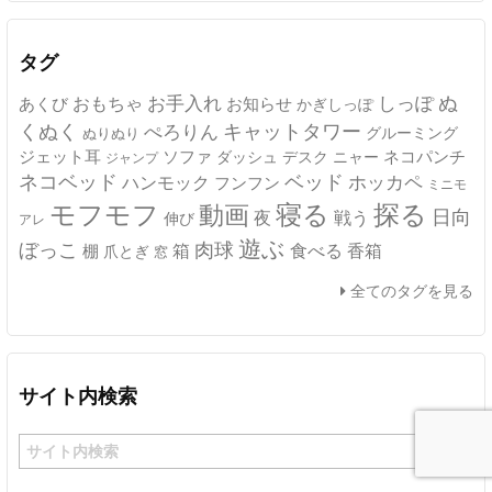
イ
ブ
タグ
ぬ
おもちゃ
お手入れ
しっぽ
あくび
お知らせ
かぎしっぽ
キャットタワー
くぬく
ぺろりん
グルーミング
ぬりぬり
ジェット耳
ソファ
ネコパンチ
デスク
ニャー
ダッシュ
ジャンプ
ネコベッド
ベッド
ホッカペ
ハンモック
フンフン
ミニモ
モフモフ
寝る
探る
動画
日向
夜
戦う
伸び
アレ
遊ぶ
ぼっこ
肉球
箱
食べる
香箱
棚
爪とぎ
窓
全てのタグを見る
サイト内検索