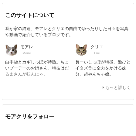
このサイトについて
我が家の猫達、モアレとクリエの自由でゆったりした日々を写真
や動画で紹介しているブログです。
モアレ
クリエ
Moire
Crie
白手袋とカギしっぽが特徴。ちょ
長ーいしっぽが特徴。遊びと
いブーデーのお姉さん。特技は
だ
イタズラに全力をかける妹
るまさんが転んにゃ
。
分。超やんちゃ娘。
もっと詳しく
モアクリをフォロー
Twitter
Facebook
Feedly
YouTube
ニコニコ動画
In