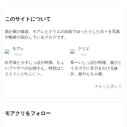
このサイトについて
我が家の猫達、モアレとクリエの自由でゆったりした日々を写真
や動画で紹介しているブログです。
モアレ
クリエ
Moire
Crie
白手袋とカギしっぽが特徴。ちょ
長ーいしっぽが特徴。遊びと
いブーデーのお姉さん。特技は
だ
イタズラに全力をかける妹
るまさんが転んにゃ
。
分。超やんちゃ娘。
もっと詳しく
モアクリをフォロー