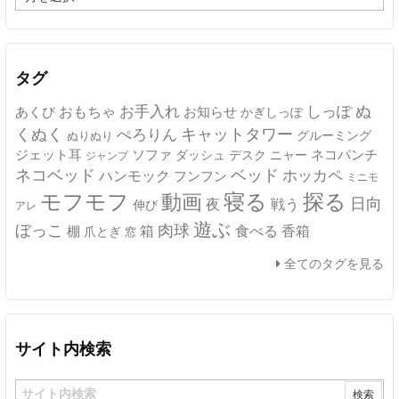
ー
カ
イ
ブ
タグ
ぬ
おもちゃ
お手入れ
しっぽ
あくび
お知らせ
かぎしっぽ
キャットタワー
くぬく
ぺろりん
グルーミング
ぬりぬり
ジェット耳
ソファ
ネコパンチ
デスク
ニャー
ダッシュ
ジャンプ
ネコベッド
ベッド
ホッカペ
ハンモック
フンフン
ミニモ
モフモフ
寝る
探る
動画
日向
夜
戦う
伸び
アレ
遊ぶ
ぼっこ
肉球
箱
食べる
香箱
棚
爪とぎ
窓
全てのタグを見る
サイト内検索