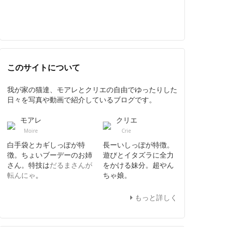
このサイトについて
我が家の猫達、モアレとクリエの自由でゆったりした
日々を写真や動画で紹介しているブログです。
モアレ
クリエ
Moire
Crie
白手袋とカギしっぽが特
長ーいしっぽが特徴。
徴。ちょいブーデーのお姉
遊びとイタズラに全力
さん。特技は
だるまさんが
をかける妹分。超やん
転んにゃ
。
ちゃ娘。
もっと詳しく