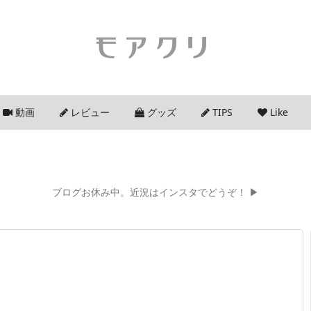
モアクリ
動画
レビュー
グッズ
TIPS
Like
ブログお休み中。近況はインスタでどうぞ！ ▶