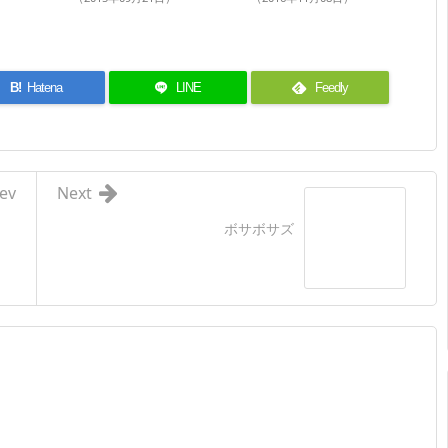
B!
Hatena
LINE
Feedly
ev
Next
ボサボサズ