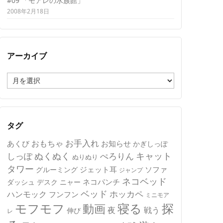
#09 「モアレの水族館」
2008年2月18日
アーカイブ
ア
ー
カ
イ
ブ
タグ
おもちゃ
お手入れ
あくび
お知らせ
かぎしっぽ
キャット
ぬくぬく
しっぽ
ぺろりん
ぬりぬり
タワー
ジェット耳
ソファ
グルーミング
ジャンプ
ネコベッド
ネコパンチ
デスク
ニャー
ダッシュ
ベッド
ホッカペ
ハンモック
フンフン
ミニモア
モフモフ
寝る
探
動画
夜
戦う
伸び
レ