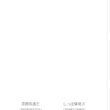
雰囲気逃亡
しっぽ爆発ズ
（2015年09月21日）
（2016年11月08日）