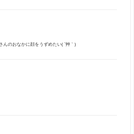
んのおなかに顔をうずめたい( ´艸｀)