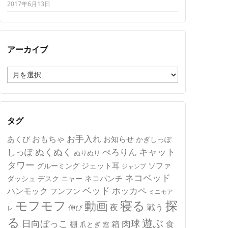
2017年6月13日
アーカイブ
ア
ー
カ
イ
ブ
タグ
おもちゃ
お手入れ
あくび
お知らせ
かぎしっぽ
キャット
ぬくぬく
しっぽ
ぺろりん
ぬりぬり
タワー
ジェット耳
ソファ
グルーミング
ジャンプ
ネコベッド
ネコパンチ
デスク
ニャー
ダッシュ
ベッド
ホッカペ
ハンモック
フンフン
ミニモア
モフモフ
寝る
探
動画
夜
戦う
伸び
レ
る
遊ぶ
日向ぼっこ
肉球
箱
食
棚
爪とぎ
窓