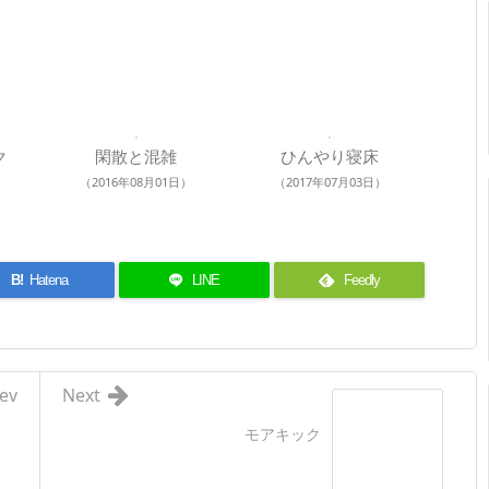
ク
閑散と混雑
ひんやり寝床
（2016年08月01日）
（2017年07月03日）
B!
Hatena
LINE
Feedly
ev
Next
モアキック