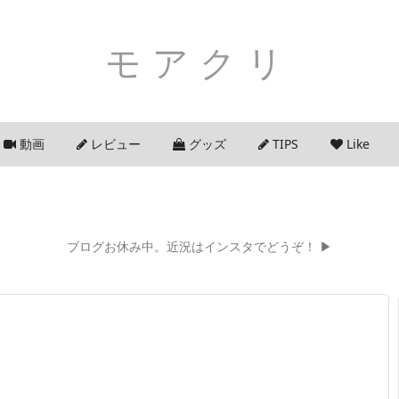
モアクリ
動画
レビュー
グッズ
TIPS
Like
ブログお休み中。近況はインスタでどうぞ！ ▶