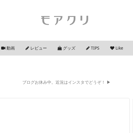
モアクリ
動画
レビュー
グッズ
TIPS
Like
ブログお休み中。近況はインスタでどうぞ！ ▶