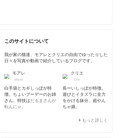
このサイトについて
我が家の猫達、モアレとクリエの自由でゆったりした
日々を写真や動画で紹介しているブログです。
モアレ
クリエ
Moire
Crie
白手袋とカギしっぽが特
長ーいしっぽが特徴。
徴。ちょいブーデーのお姉
遊びとイタズラに全力
さん。特技は
だるまさんが
をかける妹分。超やん
転んにゃ
。
ちゃ娘。
もっと詳しく