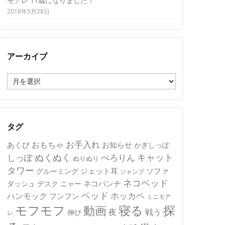
モアレ 11歳になりました！
2018年5月28日
アーカイブ
ア
ー
カ
イ
ブ
タグ
おもちゃ
お手入れ
あくび
お知らせ
かぎしっぽ
キャット
ぬくぬく
しっぽ
ぺろりん
ぬりぬり
タワー
ジェット耳
ソファ
グルーミング
ジャンプ
ネコベッド
ネコパンチ
デスク
ニャー
ダッシュ
ベッド
ホッカペ
ハンモック
フンフン
ミニモア
モフモフ
寝る
探
動画
夜
戦う
伸び
レ