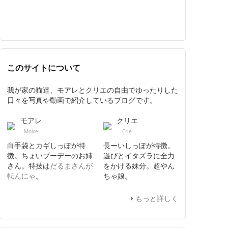
このサイトについて
我が家の猫達、モアレとクリエの自由でゆったりした
日々を写真や動画で紹介しているブログです。
モアレ
クリエ
Moire
Crie
白手袋とカギしっぽが特
長ーいしっぽが特徴。
徴。ちょいブーデーのお姉
遊びとイタズラに全力
さん。特技は
だるまさんが
をかける妹分。超やん
転んにゃ
。
ちゃ娘。
もっと詳しく