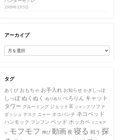
ハンターモアレ
2009年3月5日
アーカイブ
ア
ー
カ
イ
ブ
タグ
おもちゃ
お手入れ
あくび
お知らせ
かぎしっぽ
キャット
ぬくぬく
しっぽ
ぺろりん
ぬりぬり
タワー
ジェット耳
ソファ
グルーミング
ジャンプ
ネコベッド
ネコパンチ
デスク
ニャー
ダッシュ
ベッド
ホッカペ
ハンモック
フンフン
ミニモア
モフモフ
寝る
探
動画
夜
戦う
伸び
レ