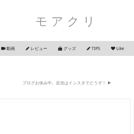
モアクリ
動画
レビュー
グッズ
TIPS
Like
ブログお休み中。近況はインスタでどうぞ！ ▶