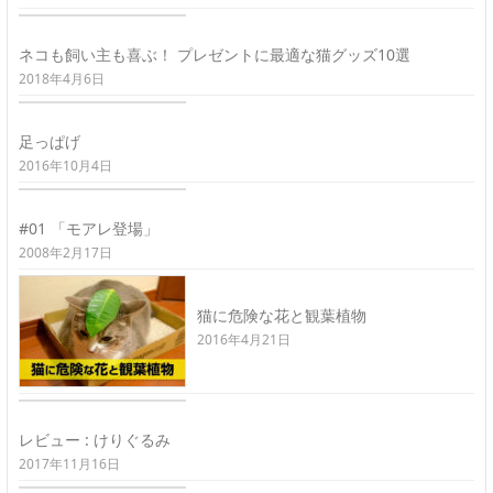
ネコも飼い主も喜ぶ！ プレゼントに最適な猫グッズ10選
2018年4月6日
足っぱげ
2016年10月4日
#01 「モアレ登場」
2008年2月17日
猫に危険な花と観葉植物
2016年4月21日
レビュー : けりぐるみ
2017年11月16日