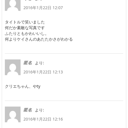
2016年1月22日 12:07
タイトルで笑いました
何だか素敵な写真です
ふたりともかわいいし。
何よりケイさんのあたたかさがわかる
より:
匿名
2016年1月22日 12:13
クリエちゃん、やty
より:
匿名
2016年1月22日 12:16