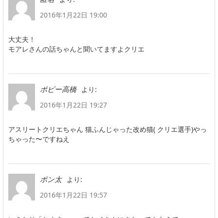
2016年1月22日 19:00
大丈夫！
モアレさんの話ちゃんと聞いてますよクリエ
より:
ポピー高橋
2016年1月22日 19:27
アスリートクリエちゃん 猫ふんじゃった改め猫( クリエ選手)やっ
ちゃった〜ですねえ
より:
ポン太
2016年1月22日 19:57