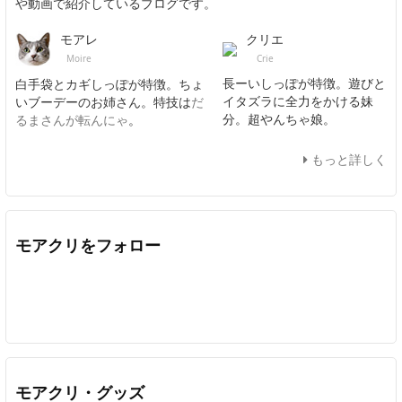
や動画で紹介しているブログです。
クリエ
モアレ
Crie
Moire
長ーいしっぽが特徴。遊びと
白手袋とカギしっぽが特徴。ちょ
イタズラに全力をかける妹
いブーデーのお姉さん。特技は
だ
分。超やんちゃ娘。
るまさんが転んにゃ
。
もっと詳しく
モアクリをフォロー
Twitter
Facebook
Feedly
YouTube
ニコニコ動画
In
モアクリ・グッズ