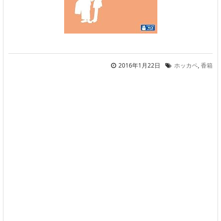
2016年1月22日
ホッカペ
,
香箱