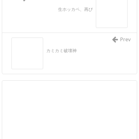
生ホッカペ、再び
Prev
カミカミ破壊神