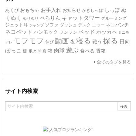
ぬ
おもちゃ
お手入れ
しっぽ
あくび
お知らせ
かぎしっぽ
キャットタワー
くぬく
ぺろりん
グルーミング
ぬりぬり
ジェット耳
ソファ
ネコパンチ
デスク
ニャー
ダッシュ
ジャンプ
ネコベッド
ベッド
ホッカペ
ハンモック
フンフン
ミニモ
モフモフ
寝る
探る
動画
日向
夜
戦う
伸び
アレ
遊ぶ
ぼっこ
肉球
箱
食べる
香箱
棚
爪とぎ
窓
全てのタグを見る
サイト内検索