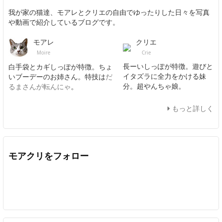
我が家の猫達、モアレとクリエの自由でゆったりした日々を写真
や動画で紹介しているブログです。
クリエ
モアレ
Crie
Moire
長ーいしっぽが特徴。遊びと
白手袋とカギしっぽが特徴。ちょ
イタズラに全力をかける妹
いブーデーのお姉さん。特技は
だ
分。超やんちゃ娘。
るまさんが転んにゃ
。
もっと詳しく
モアクリをフォロー
Twitter
Facebook
Feedly
YouTube
ニコニコ動画
In