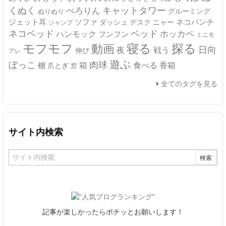
キャットタワー
くぬく
ぺろりん
グルーミング
ぬりぬり
ジェット耳
ソファ
ネコパンチ
デスク
ニャー
ダッシュ
ジャンプ
ネコベッド
ベッド
ホッカペ
ハンモック
フンフン
ミニモ
モフモフ
寝る
探る
動画
日向
夜
戦う
伸び
アレ
遊ぶ
ぼっこ
肉球
箱
食べる
香箱
棚
爪とぎ
窓
全てのタグを見る
サイト内検索
記事が楽しかったらポチッとお願いします！