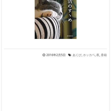
2016年2月5日
あくび
,
ホッカペ
,
夜
,
香箱