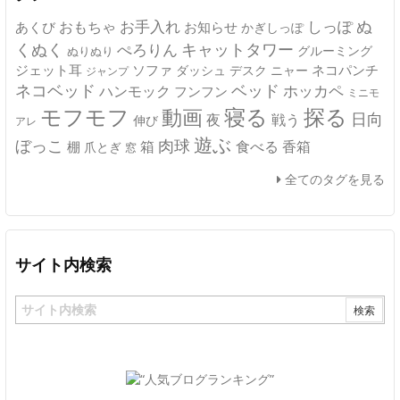
ぬ
おもちゃ
お手入れ
しっぽ
あくび
お知らせ
かぎしっぽ
キャットタワー
くぬく
ぺろりん
グルーミング
ぬりぬり
ジェット耳
ソファ
ネコパンチ
デスク
ニャー
ダッシュ
ジャンプ
ネコベッド
ベッド
ホッカペ
ハンモック
フンフン
ミニモ
モフモフ
寝る
探る
動画
日向
夜
戦う
伸び
アレ
遊ぶ
ぼっこ
肉球
箱
食べる
香箱
棚
爪とぎ
窓
全てのタグを見る
サイト内検索