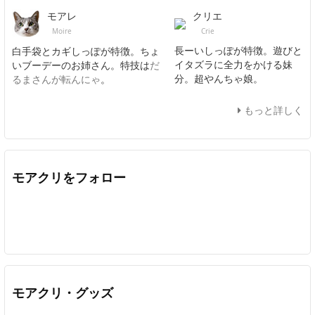
クリエ
モアレ
Crie
Moire
長ーいしっぽが特徴。遊びと
白手袋とカギしっぽが特徴。ちょ
イタズラに全力をかける妹
いブーデーのお姉さん。特技は
だ
分。超やんちゃ娘。
るまさんが転んにゃ
。
もっと詳しく
モアクリをフォロー
Twitter
Facebook
Feedly
YouTube
ニコニコ動画
In
モアクリ・グッズ