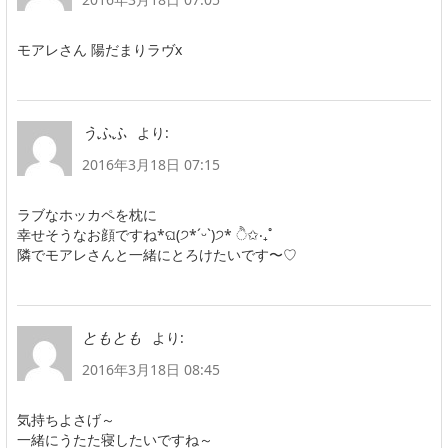
モアレさん 陽だまりラヴx
より:
うふふ
2016年3月18日 07:15
ラブなホッカペを枕に
幸せそうなお顔ですね*ଘ(੭*ˊᵕˋ)੭* ੈ✩‧₊˚
隣でモアレさんと一緒にとろけたいです〜♡
より:
ともとも
2016年3月18日 08:45
気持ちよさげ～
一緒にうたた寝したいですね～