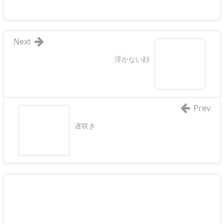
Next
浮かない顔
Prev
遅咲き