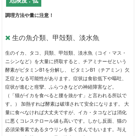
危険度 : 低
調理方法や量に注意！
生の魚介類、甲殻類、淡水魚
生のイカ、タコ、貝類、甲殻類、淡水魚（コイ・マス・
ニシンなど）を大量に摂取すると、チアミナーゼという
酵素がビタミンB1を分解し、 ビタミンB1（チアミン）欠
乏症となる可能性があります。症状は食欲低下や嘔吐、
症状が進むと痙攣、ふらつきなどの神経障害など。
（「猫がイカを食べると腰を抜かす」と言われる所以で
す。） 加熱すれば酵素は破壊されて安全になります。 大
量に食べなければ大丈夫ですが、イカ・タコなどは消化
に悪くコレステロール値も高いです。しかし反面、猫の
必須栄養素であるタウリンを多く含んでもいます。与え