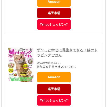
Amazon
楽天市場
Yahooショッピング
ず〜っと幸せに長生きできる！猫のト
ッピングごはん
posted with
カエレバ
阿部佐智子 芸文社 2017-05-12
Amazon
楽天市場
Yahooショッピング