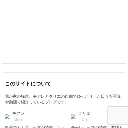
このサイトについて
我が家の猫達、モアレとクリエの自由でゆったりした日々を写真
や動画で紹介しているブログです。
モアレ
クリエ
Moire
Crie
白手袋とカギしっぽが特徴。ちょ
長ーいしっぽが特徴。遊びと