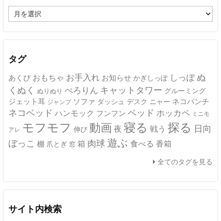
ア
ー
カ
イ
ブ
タグ
ぬ
おもちゃ
お手入れ
しっぽ
あくび
お知らせ
かぎしっぽ
キャットタワー
くぬく
ぺろりん
グルーミング
ぬりぬり
ジェット耳
ソファ
ネコパンチ
デスク
ニャー
ダッシュ
ジャンプ
ネコベッド
ベッド
ホッカペ
ハンモック
フンフン
ミニモ
モフモフ
寝る
探る
動画
日向
夜
戦う
伸び
アレ
遊ぶ
ぼっこ
肉球
箱
食べる
香箱
棚
爪とぎ
窓
全てのタグを見る
サイト内検索