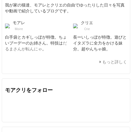
我が家の猫達、モアレとクリエの自由でゆったりした日々を写真
や動画で紹介しているブログです。
モアレ
クリエ
Moire
Crie
白手袋とカギしっぽが特徴。ちょ
長ーいしっぽが特徴。遊びと
いブーデーのお姉さん。特技は
だ
イタズラに全力をかける妹
るまさんが転んにゃ
。
分。超やんちゃ娘。
もっと詳しく
モアクリをフォロー
Twitter
Facebook
Feedly
YouTube
ニコニコ動画
In