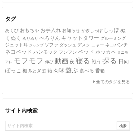
カ
イ
ブ
タグ
ぬ
おもちゃ
お手入れ
しっぽ
あくび
お知らせ
かぎしっぽ
キャットタワー
くぬく
ぺろりん
グルーミング
ぬりぬり
ジェット耳
ソファ
ネコパンチ
デスク
ニャー
ダッシュ
ジャンプ
ネコベッド
ベッド
ホッカペ
ハンモック
フンフン
ミニモ
モフモフ
寝る
探る
動画
日向
夜
戦う
伸び
アレ
遊ぶ
ぼっこ
肉球
箱
食べる
香箱
棚
爪とぎ
窓
全てのタグを見る
サイト内検索