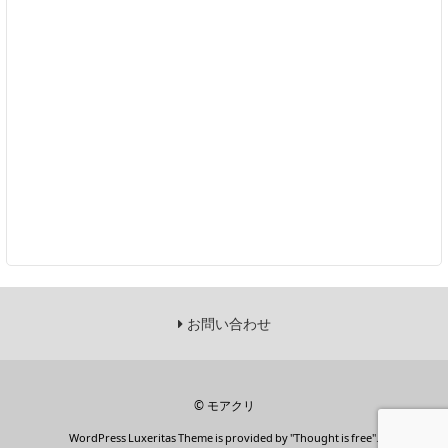
お問い合わせ
©
モアクリ
WordPress Luxeritas Theme is provided by "
Thought is free
".