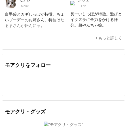
Crie
Moire
長ーいしっぽが特徴。遊びと
白手袋とカギしっぽが特徴。ちょ
イタズラに全力をかける妹
いブーデーのお姉さん。特技は
だ
分。超やんちゃ娘。
るまさんが転んにゃ
。
もっと詳しく
モアクリをフォロー
Twitter
Facebook
Feedly
YouTube
ニコニコ動画
In
モアクリ・グッズ