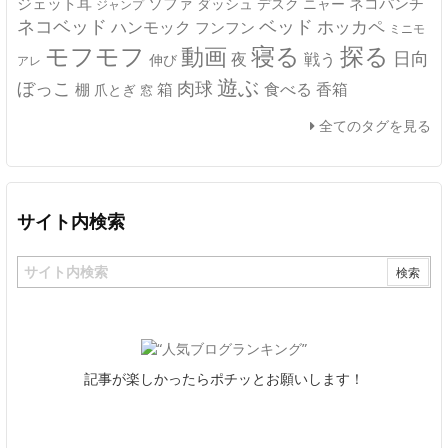
ジェット耳
ソファ
ネコパンチ
デスク
ニャー
ダッシュ
ジャンプ
ネコベッド
ベッド
ホッカペ
ハンモック
フンフン
ミニモ
モフモフ
寝る
探る
動画
日向
夜
戦う
伸び
アレ
遊ぶ
ぼっこ
肉球
箱
食べる
香箱
棚
爪とぎ
窓
全てのタグを見る
サイト内検索
記事が楽しかったらポチッとお願いします！