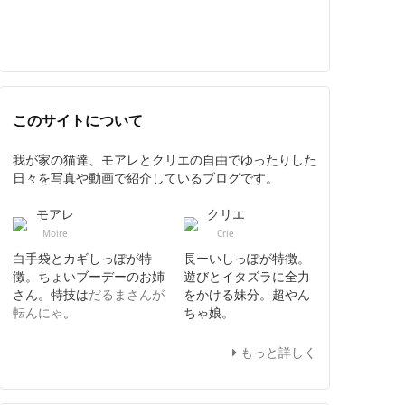
このサイトについて
我が家の猫達、モアレとクリエの自由でゆったりした
日々を写真や動画で紹介しているブログです。
モアレ
クリエ
Moire
Crie
白手袋とカギしっぽが特
長ーいしっぽが特徴。
徴。ちょいブーデーのお姉
遊びとイタズラに全力
さん。特技は
だるまさんが
をかける妹分。超やん
転んにゃ
。
ちゃ娘。
もっと詳しく