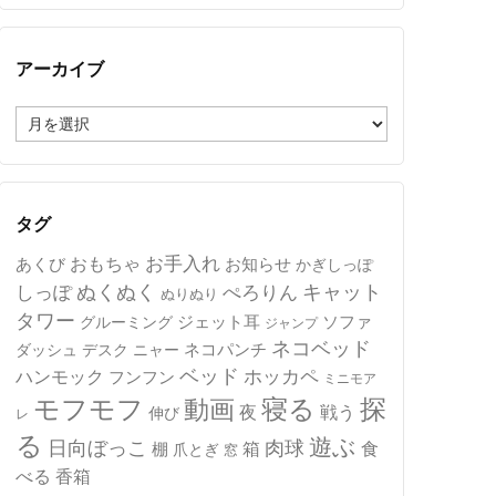
アーカイブ
ア
ー
カ
イ
ブ
タグ
おもちゃ
お手入れ
あくび
お知らせ
かぎしっぽ
キャット
ぬくぬく
しっぽ
ぺろりん
ぬりぬり
タワー
ジェット耳
ソファ
グルーミング
ジャンプ
ネコベッド
ネコパンチ
デスク
ニャー
ダッシュ
ベッド
ホッカペ
ハンモック
フンフン
ミニモア
モフモフ
寝る
探
動画
夜
戦う
伸び
レ
る
遊ぶ
日向ぼっこ
肉球
箱
食
棚
爪とぎ
窓
べる
香箱