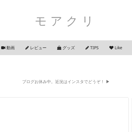
モアクリ
動画
レビュー
グッズ
TIPS
Like
ブログお休み中。近況はインスタでどうぞ！ ▶