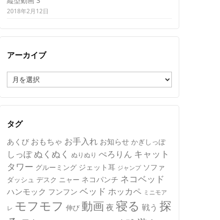
縦型動画 3
2018年2月12日
アーカイブ
ア
ー
カ
イ
ブ
タグ
おもちゃ
お手入れ
あくび
お知らせ
かぎしっぽ
キャット
ぬくぬく
しっぽ
ぺろりん
ぬりぬり
タワー
ジェット耳
ソファ
グルーミング
ジャンプ
ネコベッド
ネコパンチ
デスク
ニャー
ダッシュ
ベッド
ホッカペ
ハンモック
フンフン
ミニモア
モフモフ
寝る
探
動画
夜
戦う
伸び
レ