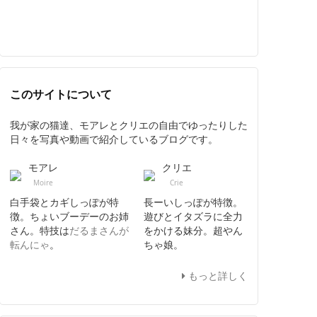
このサイトについて
我が家の猫達、モアレとクリエの自由でゆったりした
日々を写真や動画で紹介しているブログです。
モアレ
クリエ
Moire
Crie
白手袋とカギしっぽが特
長ーいしっぽが特徴。
徴。ちょいブーデーのお姉
遊びとイタズラに全力
さん。特技は
だるまさんが
をかける妹分。超やん
転んにゃ
。
ちゃ娘。
もっと詳しく