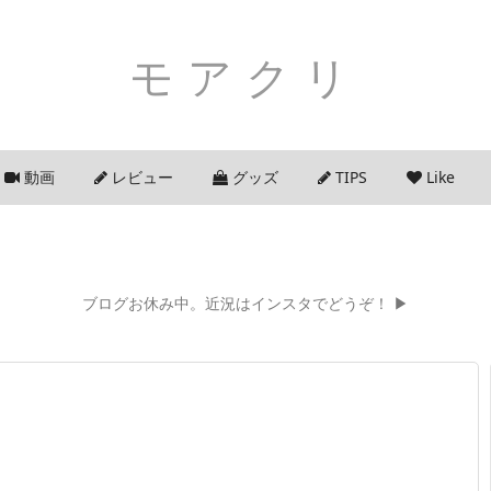
モアクリ
動画
レビュー
グッズ
TIPS
Like
ブログお休み中。近況はインスタでどうぞ！ ▶