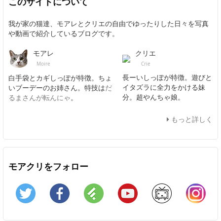
このサイトについて
我が家の猫達、モアレとクリエの自由でゆったりした日々を写真
や動画で紹介しているブログです。
クリエ
モアレ
Crie
Moire
長ーいしっぽが特徴。遊びと
白手袋とカギしっぽが特徴。ちょ
イタズラに全力をかける妹
いブーデーのお姉さん。特技は
だ
分。超やんちゃ娘。
るまさんが転んにゃ
。
もっと詳しく
モアクリをフォロー
Twitter
Facebook
Feedly
YouTube
ニコニコ動画
In