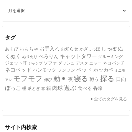
ア
ー
カ
イ
ブ
タグ
ぬ
おもちゃ
お手入れ
しっぽ
あくび
お知らせ
かぎしっぽ
キャットタワー
くぬく
ぺろりん
グルーミング
ぬりぬり
ジェット耳
ソファ
ネコパンチ
デスク
ニャー
ダッシュ
ジャンプ
ネコベッド
ベッド
ホッカペ
ハンモック
フンフン
ミニモ
モフモフ
寝る
探る
動画
日向
夜
戦う
伸び
アレ
遊ぶ
ぼっこ
肉球
箱
食べる
香箱
棚
爪とぎ
窓
全てのタグを見る
サイト内検索