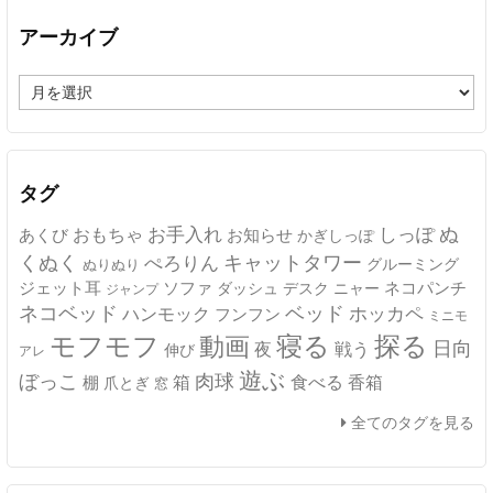
アーカイブ
ア
ー
カ
イ
ブ
タグ
ぬ
おもちゃ
お手入れ
しっぽ
あくび
お知らせ
かぎしっぽ
キャットタワー
くぬく
ぺろりん
グルーミング
ぬりぬり
ジェット耳
ソファ
ネコパンチ
デスク
ニャー
ダッシュ
ジャンプ
ネコベッド
ベッド
ホッカペ
ハンモック
フンフン
ミニモ
モフモフ
寝る
探る
動画
日向
夜
戦う
伸び
アレ
遊ぶ
ぼっこ
肉球
箱
食べる
香箱
棚
爪とぎ
窓
全てのタグを見る