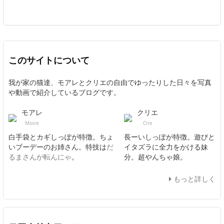
このサイトについて
我が家の猫達、モアレとクリエの自由でゆったりした日々を写真
や動画で紹介しているブログです。
モアレ
クリエ
Moire
Crie
白手袋とカギしっぽが特徴。ちょ
長ーいしっぽが特徴。遊びと
いブーデーのお姉さん。特技は
だ
イタズラに全力をかける妹
るまさんが転んにゃ
。
分。超やんちゃ娘。
もっと詳しく