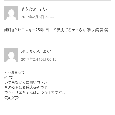
より:
まりたま
2017年2月8日 22:44
紐好き⁈ヒモスキー256回目って 数えてるケイさん 凄っ 笑 笑 笑
より:
みっちゃん
2017年2月10日 00:15
256回目って…
(^_^;)
いつもながら面白いコメント
そのゆるゆる感大好きです‼️
でもクリエちゃんはいつも全力ですね
ᕦ(ò_óˇ)ᕤ