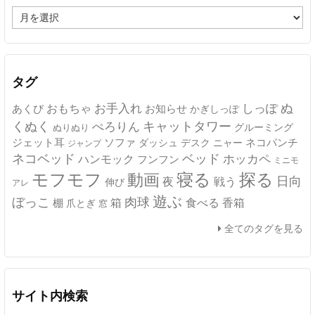
ア
ー
カ
イ
ブ
タグ
ぬ
おもちゃ
お手入れ
しっぽ
あくび
お知らせ
かぎしっぽ
キャットタワー
くぬく
ぺろりん
グルーミング
ぬりぬり
ジェット耳
ソファ
ネコパンチ
デスク
ニャー
ダッシュ
ジャンプ
ネコベッド
ベッド
ホッカペ
ハンモック
フンフン
ミニモ
モフモフ
寝る
探る
動画
日向
夜
戦う
伸び
アレ
遊ぶ
ぼっこ
肉球
箱
食べる
香箱
棚
爪とぎ
窓
全てのタグを見る
サイト内検索