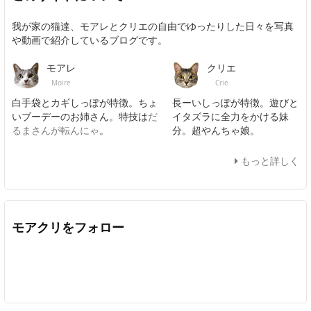
我が家の猫達、モアレとクリエの自由でゆったりした日々を写真
や動画で紹介しているブログです。
モアレ
クリエ
Moire
Crie
白手袋とカギしっぽが特徴。ちょ
長ーいしっぽが特徴。遊びと
いブーデーのお姉さん。特技は
だ
イタズラに全力をかける妹
るまさんが転んにゃ
。
分。超やんちゃ娘。
もっと詳しく
モアクリをフォロー
Twitter
Facebook
Feedly
YouTube
ニコニコ動画
In