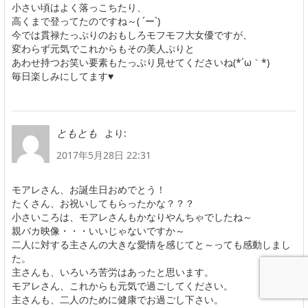
小さい頃はよく落っこちたり、
高くまで登ってたのですね～( ´ー`)
今では貫禄たっぷりのおもしろモフモフ大女優ですが、
変わらず元気でこれからもその美人ぷりと
あわせ持つお笑い要素もたっぷり見せてくださいね(*´ω｀*)
毎日楽しみにしてます♥
より:
ともとも
2017年5月28日 22:31
モアレさん、お誕生日おめでとう！
たくさん、お祝いしてもらったかな？？？
小さいころは、モアレさんもかなりやんちゃでしたね～
親バカ映像・・・いいじゃないですか～
二人に対する主さんの大きな愛情を感じてと～っても感動しまし
た。
主さんも、いろいろ苦労はあったと思います。
モアレさん、これからも元気で過ごしてください。
主さんも、二人のために健康でお過ごし下さい。