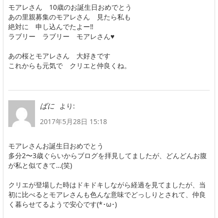
モアレさん 10歳のお誕生日おめでとう
あの里親募集のモアレさん 見たら私も
絶対に 申し込んでたよー‼
ラブリー ラブリー モアレさん♥
あの桜とモアレさん 大好きです
これからも元気で クリエと仲良くね。
より:
ばに
2017年5月28日 15:18
モアレさんお誕生日おめでとう
多分2〜3歳ぐらいからブログを拝見してましたが、どんどんお腹
が私と似てきて…(笑)
クリエが登場した時はドキドキしながら経過を見てましたが、当
初に比べるとモアレさんも色んな意味でどっしりとされて、仲良
く暮らせてるようで安心です(*･ω･)