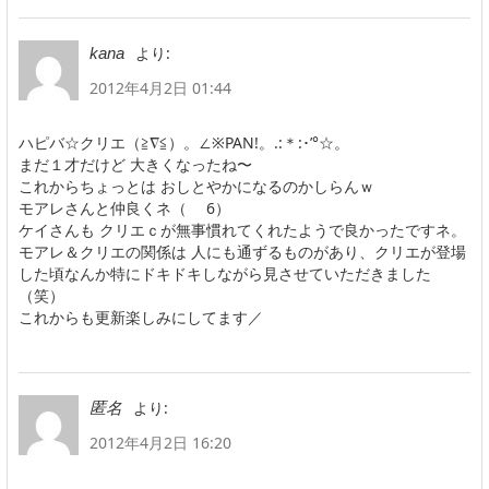
より:
kana
2012年4月2日 01:44
ハピバ☆クリエ（≧∇≦）。∠※PAN!。.:＊:･’°☆。
まだ１才だけど 大きくなったね〜
これからちょっとは おしとやかになるのかしらんｗ
モアレさんと仲良くネ（ゝ 6）
ケイさんも クリエｃが無事慣れてくれたようで良かったですネ。
モアレ＆クリエの関係は 人にも通ずるものがあり、クリエが登場
した頃なんか特にドキドキしながら見させていただきました
（笑）
これからも更新楽しみにしてます／
より:
匿名
2012年4月2日 16:20