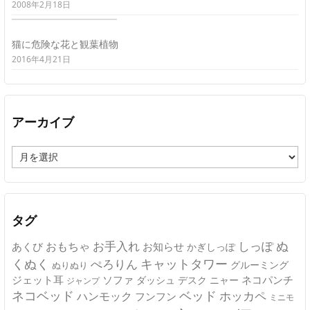
2008年2月18日
猫に危険な花と観葉植物
2016年4月21日
アーカイブ
ア
ー
カ
イ
ブ
タグ
ぬ
おもちゃ
お手入れ
しっぽ
あくび
お知らせ
かぎしっぽ
キャットタワー
くぬく
ぺろりん
グルーミング
ぬりぬり
ジェット耳
ソファ
ネコパンチ
デスク
ニャー
ダッシュ
ジャンプ
ネコベッド
ベッド
ホッカペ
ハンモック
フンフン
ミニモ