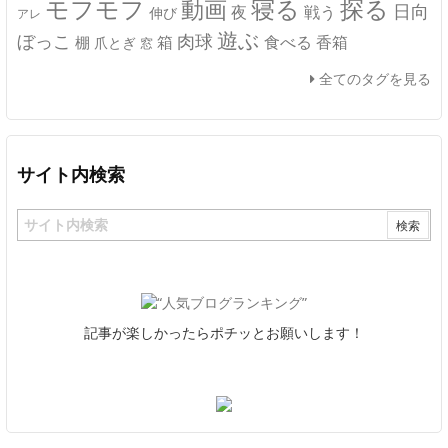
モフモフ
寝る
探る
動画
日向
夜
戦う
伸び
アレ
遊ぶ
ぼっこ
肉球
箱
食べる
香箱
棚
爪とぎ
窓
全てのタグを見る
サイト内検索
記事が楽しかったらポチッとお願いします！