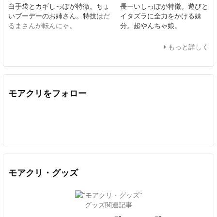
白手袋とカギしっぽが特徴。ちょ
長ーいしっぽが特徴。遊びと
いブーデーのお姉さん。特技は
だ
イタズラに全力をかける妹
るまさんが転んにゃ
。
分。超やんちゃ娘。
もっと詳しく
モアクリをフォロー
Twitter
Facebook
Feedly
YouTube
ニコニコ動画
In
モアクリ・グッズ
グッズ関連記事