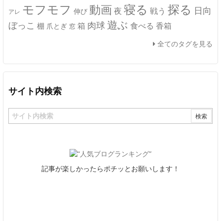
モフモフ
寝る
探る
動画
日向
夜
戦う
伸び
アレ
遊ぶ
ぼっこ
肉球
箱
食べる
香箱
棚
爪とぎ
窓
全てのタグを見る
サイト内検索
記事が楽しかったらポチッとお願いします！