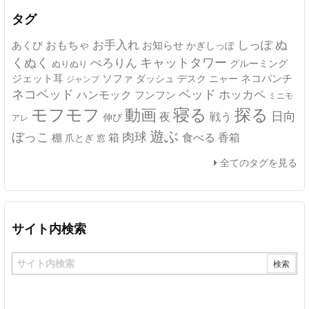
ブ
タグ
ぬ
おもちゃ
お手入れ
しっぽ
あくび
お知らせ
かぎしっぽ
キャットタワー
くぬく
ぺろりん
グルーミング
ぬりぬり
ジェット耳
ソファ
ネコパンチ
デスク
ニャー
ダッシュ
ジャンプ
ネコベッド
ベッド
ホッカペ
ハンモック
フンフン
ミニモ
モフモフ
寝る
探る
動画
日向
夜
戦う
伸び
アレ
遊ぶ
ぼっこ
肉球
箱
食べる
香箱
棚
爪とぎ
窓
全てのタグを見る
サイト内検索