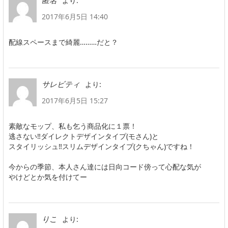
より:
匿名
2017年6月5日 14:40
配線スペースまで綺麗………だと？
より:
サレビティ
2017年6月5日 15:27
素敵なモップ、私も乞う商品化に１票！
逃さない‼ダイレクトデザインタイプ(モさん)と
スタイリッシュ‼スリムデザインタイプ(クちゃん)ですね！
今からの季節、本人さん達には日向コード傍って心配な気が
やけどとか気を付けてー
より:
りこ