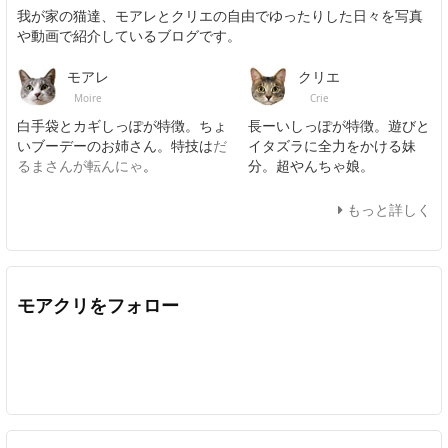
我が家の猫達、モアレとクリエの自由でゆったりした日々を写真
や動画で紹介しているブログです。
モアレ
クリエ
Moire
Crie
白手袋とカギしっぽが特徴。ちょ
長ーいしっぽが特徴。遊びと
いブーデーのお姉さん。特技は
だ
イタズラに全力をかける妹
るまさんが転んにゃ
。
分。超やんちゃ娘。
もっと詳しく
モアクリをフォロー
Twitter
Facebook
Feedly
YouTube
ニコニコ動画
In